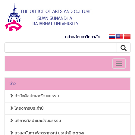
หน้าหลักมหาวิทยาลัย
Toggle
navigati
ข่าว
สำนักศิลปะและวัฒนธรรม
โครงการประจำปี
บริการศิลปะและวัฒนธรรม
สวนสุนันทา พัสตราภรณ์ ประจำปี ๒๕๖๘