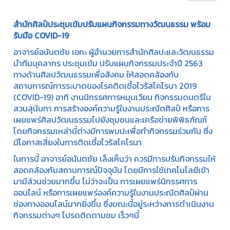
สำนักศิลป์ประชุมเข้มปรับแผนกิจกรรมทางวัฒนธรรม พร้อม
รับมือ
COVID-19
อาจารย์อนันตชัย เอกะ ผู้อำนวยการสำนักศิลปะและวัฒนธรรม
นำทีมบุคลากร ประชุมเข้ม ปรับแผนกิจกรรมประจำปี 2563
ทางด้านศิลปวัฒนธรรมเพื่อสังคม ให้สอดคล้องกับ
สถานการณ์การระบาดของโรคติดเชื้อไวรัสโคโรนา 2019
(COVID-19) อาทิ งานนิทรรศการหมุนเวียน กิจกรรมดนตรีใน
สวนสุนันทา การสร้างองค์ความรู้ในงานประณีตศิลป์ หรือการ
เผยแพร่ศิลปวัฒนธรรมไปยังชุมชนและเครือข่ายพิพิธภัณฑ์
โดยกิจกรรมเหล่านี้ต่างมีการพบปะเพื่อทำกิจกรรมร่วมกัน ซึ่ง
มีโอกาสเสี่ยงในการติดเชื้อไวรัสโคโรนา
ในการนี้ อาจารย์อนันตชัย เล็งเห็นว่า ควรมีการปรับกิจกรรมให้
สอดคล้องกับสถานการณ์ปัจจุบัน โดยมีการใช้เทคโนโลยีเข้า
มามีส่วนช่วยมากขึ้น ไม่ว่าจะเป็น การเผยแพร่นิทรรศการ
ออนไลน์ หรือการเผยแพร่องค์ความรู้ในงานประณีตศิลป์ผ่าน
ช่องทางออนไลน์มากยิ่งขึ้น ซึ่งขณะนี้อยู่ระหว่างการดำเนินงาน
กิจกรรมต่างๆ โปรดติดตามชม เร็วๆนี้