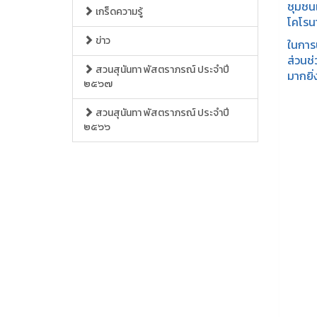
ชุมชนแ
เกร็ดความรู้
โคโรน
ข่าว
ในการน
ส่วนช
สวนสุนันทา พัสตราภรณ์ ประจำปี
มากยิ่
๒๕๖๗
สวนสุนันทา พัสตราภรณ์ ประจำปี
๒๕๖๖