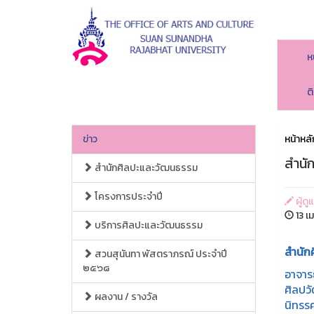
ห
ต
ข่าว
หน้าหลั
สำนั
สำนักศิลปะและวัฒนธรรม
โครงการประจำปี
ผู้ด
13 เ
บริการศิลปะและวัฒนธรรม
สำนัก
สวนสุนันทา พัสตราภรณ์ ประจำปี
๒๕๖๘
อาจาร
ศิลปว
ผลงาน / รางวัล
นิทรร