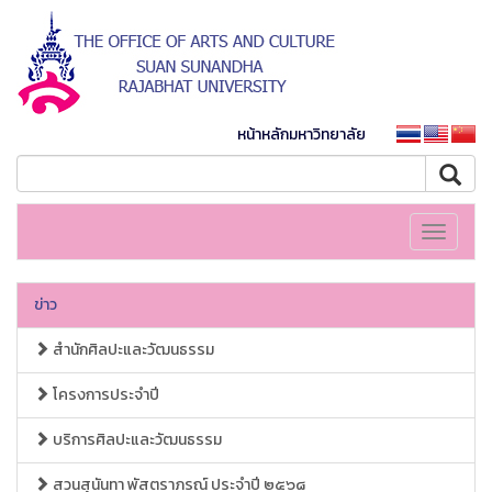
หน้าหลักมหาวิทยาลัย
Toggle
navigati
ข่าว
สำนักศิลปะและวัฒนธรรม
โครงการประจำปี
บริการศิลปะและวัฒนธรรม
สวนสุนันทา พัสตราภรณ์ ประจำปี ๒๕๖๘