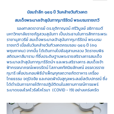
น้อมรำลึก ๑๔๑ ปี วันคล้ายวันทิวงคต
สมเด็จพระนางเจ้าสุนันทากุมารีรัตน์ พระบรมราชเทวี
รองศาสตราจารย์ ดร.ชุติกาญจน์ ศรีวิบูลย์ อธิการบดี
มหาวิทยาลัยราชภัฏสวนสุนันทา เป็นประธานในการสักการะพระ
ราชานุสาวรีย์ สมเด็จพระนางเจ้าสุนันทากุมารีรัตน์ พระบรม
ราชเทวี เนื่องในวันคล้ายวันทิวงคตครบรอบ ๑๔๑ ปี (๓๑
พฤษภาคม) จากนั้น ได้เดินทางไปยังสุสานหลวง วัดราชบพิธ
สถิตมหาสีมาราม ที่ซึ่งประดิษฐานพระราชสริรางคารสมเด็จ
พระนางเจ้าสุนันทากุมารีรัตน์ฯ และพระสริรางคาร สมเด็จเจ้า
ฟ้ากรรณาภรณ์เพชรรัตน์ โสภางคทัศนิยลักษณ์ อรรควรราช
กุมารี เพื่อประกอบพิธีบำเพ็ญกุศลถวายภัตตาหาร เครื่อง
ไทยธรรม จตุปัจจัย และทอดผ้าบังสุกุลพระสงฆ์สดับปกรณ์ ซึ่ง
ได้ดำเนินการภายใต้การปฏิบัติตนในสถานการณ์การแพร่
ระบาดของโรคไวรัสโคโรนา (COVID - 19) อย่างเคร่งครัด