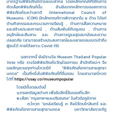
มาตรฐานพิพิธภัณฑ์ตามแบบสากล โดยหลักเกณฑ์ที่ใช้ในการ
คัดเลือกพิพิธภัณฑ์นั้น อ้างอิงจากหลักการของสภาการ
พิพิธภัณฑ์ระหว่างชาติ (International Council of
Museums : ICOM) มีหลักเกณฑ์การพิจารณาใน ๕ ด้าน ได้แก่
ด้านกิจกรรมและกระบวนการเรียนรู้ , ด้านการสื่อความหมาย
และสร้างประสบการณ์ , ด้านสัมพันธ์กับชุมชน , ด้านการ
อนุรักษ์และสืบสาน และ ด้านการดูแลสุขอนามัยและความ
ปลอดภัย (สามารถสร้างประสบการณ์และขยายขอบเขตเข้าถึง
ผู้ชมได้ ภายใต้สภาวะ Covid-19)
นอกจากนี้ ยังมีรางวัล Museum Thailand Popular
Vote หรือ รางวัลพิพิธภัณฑ์ขวัญใจมหาชน สำนักศิลปะฯ จึง
ขอเชิญชวนทุกท่านโหวตให้ "พิพิธภัณฑ์อาคารสายสุทธา
นภดล" เป็นที่หนึ่งในพิพิธภัณฑ์ที่ชื่นชอบ โดยสามารถโหวต
ได้ที่
https://usay.co/museumpopular
โดยมีขั้นตอนดังนี้
๑.กรอกข้อมูลต่างๆ เพื่อรับสิทธิ์รับของที่ระลึก
๒.เลือก “กรุงเทพฯและปริมณฑล” ในหัวข้อภูมิภาค
๓.โหวต “แหล่งเรียนรู้ ๓ ศิลป์รัตนโกสินทร์ และ
พิพิธภัณฑ์อาคารสายสุทธานภดล มหาวิทยาลัยราชภัฏ