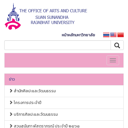
หน้าหลักมหาวิทยาลัย
Toggle
navigati
ข่าว
สำนักศิลปะและวัฒนธรรม
โครงการประจำปี
บริการศิลปะและวัฒนธรรม
สวนสุนันทา พัสตราภรณ์ ประจำปี ๒๕๖๘