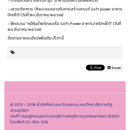
- การแสดงสร้างสรรค์ ชุด “อาหารปักษ์ใต้ เสน่ห์แห่งวิถี”
- เสวนาวิชาการ “ศิลปะคอลลาจกับการสร้างสรรค์ soft power อาหาร
ปักษ์ใต้”(วันที่ ๒๐ ธันวาคม ๒๕๖๗)
- ฝึกอบรม “หมี่หุ้นน้ำพริกลงเรือ Soft Power อาหารจากปักษ์ใต้” (วันที่
๒๑ ธันวาคม ๒๕๖๗)
ติดตามรายละเอียดเพิ่มเติม เร็วๆ นี้
Email
© 2012 - 2016 สำนักศิลปะและวัฒนธรรม มหาวิทยาลัยราชภัฏ
สวนสุนันทา
เลขที่ 1 ถนนอู่ทองนอก แขวงดุสิต เขตดุสิต กรุงเทพมหานคร 10300
โทรศัพท์ 02-160-1216