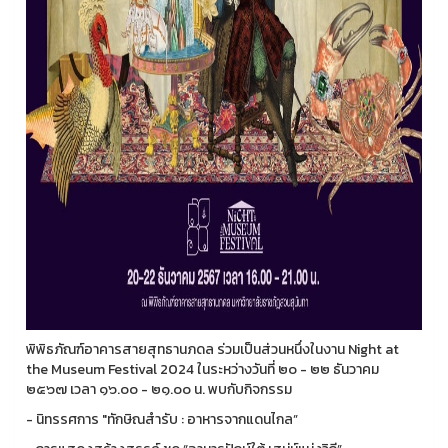
พิพิธภัณฑ์อาคารสายสุทธานภดล ร่วมเป็นส่วนหนึ่งในงาน Night at
the Museum Festival 2024 ในระหว่างวันที่ ๒๐ - ๒๒ ธันวาคม
๒๕๖๗ เวลา ๑๖.๐๐ - ๒๑.๐๐ น. พบกับกิจกรรม
- นิทรรศการ "ทักษิณสำรับ : อาหารจากแดนไกล”