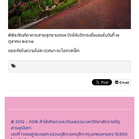
พิพิธภัณฑ์อาคารสายสุทธานภดล ปิดให้บริการเยี่ยมชมในวันที่ ๗
ตุลาคม ๒๕๖๘
ขออภัยในความไม่สะดวกมา ณ โอกาสนี้ค่ะ
Email
© 2012 - 2016 สำนักศิลปะและวัฒนธรรม มหาวิทยาลัยราชภัฏ
สวนสุนันทา
เลขที่ 1 ถนนอู่ทองนอก แขวงดุสิต เขตดุสิต กรุงเทพมหานคร 10300