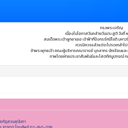
ทรงพระเจริญ
เนื่องในโอกาสวันคล้ายวันประสูติ วัน
สมเด็จพระเจ้าลูกยาเธอ เจ้าฟ้าทีปังกรรัศมีโชติ มหาว
ควรมิควรแล้วแต่จะโปรดเกล้าโ
ข้าพระพุทธเจ้า คณะผู้บริหารคณาจารย์ บุคลากร นักเรียนแล
ภาพโดยฝ่ายประชาสัมพันธ์และโสตทัศนูปกรณ์ ก
ชภัฏสวนสุนันทา
นคร 10300 โทรศัพท์ 02-160-1216