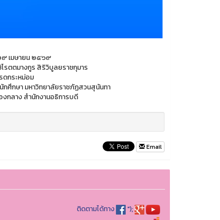
ที่ ๒๙ เมษายน ๒๕๖๙
ชิโรตตมางกูร สิริวิบูลยราชกุมาร
ปรดกระหม่อม
ะนักศึกษา มหาวิทยาลัยราชภัฏสวนสุนันทา
องกลาง สำนักงานอธิการบดี
Email
ติดตามได้ทาง
");