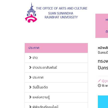
ห
ต
ประกาศ
หน้าหลั
ปังกรรั
ข่าว
ทรงพร
ปังกร
ข่าวประชาสัมพันธ์
ประกาศ
ผู้ด
15 พ
วันนี้ในอดีต
แหล่งความรู้
พิพิธภัณฑ์ออนไลน์