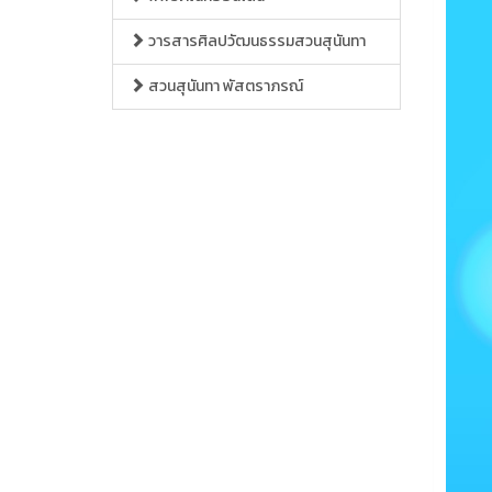
วารสารศิลปวัฒนธรรมสวนสุนันทา
สวนสุนันทา พัสตราภรณ์