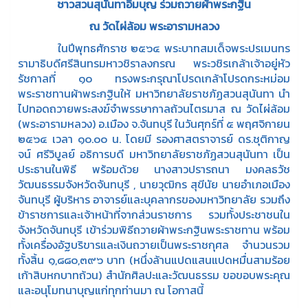
ชาวสวนสุนันทาอิ่มบุญ ร่วมถวายผ้าพระกฐิน
ณ วัดไผ่ล้อม พระอารามหลวง
ในปีพุทธศักราช ๒๕๖๔ พระบาทสมเด็จพระปรเมนทร
รามาธิบดีศรีสินทรมหาวชิราลงกรณ พระวชิรเกล้าเจ้าอยู่หัว
รัชกาลที่ ๑๐ ทรงพระกรุณาโปรดเกล้าโปรดกระหม่อม
พระราชทานผ้าพระกฐินให้ มหาวิทยาลัยราชภัฏสวนสุนันทา นำ
ไปทอดถวายพระสงฆ์จำพรรษากาลถ้วนไตรมาส ณ วัดไผ่ล้อม
(พระอารามหลวง) อ.เมือง จ.จันทบุรี ในวันศุกร์ที่ ๕ พฤศจิกายน
๒๕๖๔ เวลา ๑๐.๐๐ น. โดยมี รองศาสตราจารย์ ดร.ชุติกาญ
จน์ ศรีวิบูลย์ อธิการบดี มหาวิทยาลัยราชภัฏสวนสุนันทา เป็น
ประธานในพิธี พร้อมด้วย นางสาวปรารถนา มงคลธวัช
วัฒนธรรมจังหวัดจันทบุรี , นายวุฒิกร สุขีนัย นายอำเภอเมือง
จันทบุรี ผู้บริหาร อาจารย์และบุคลากรของมหาวิทยาลัย รวมถึง
ข้าราชการและเจ้าหน้าที่จากส่วนราชการ รวมทั้งประชาชนใน
จังหวัดจันทบุรี เข้าร่วมพิธีถวายผ้าพระกฐินพระราชทาน พร้อม
ทั้งเครื่องอัฐบริขารและเงินถวายเป็นพระราชกุศล จำนวนรวม
ทั้งสิ้น ๑,๘๘๐,๓๙๖ บาท (หนึ่งล้านแปดแสนแปดหมื่นสามร้อย
เก้าสิบหกบาทถ้วน) สำนักศิลปะและวัฒนธรรม ขอขอบพระคุณ
และอนุโมทนาบุญแก่ทุกท่านมา ณ โอกาสนี้