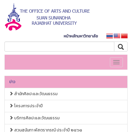
หน้าหลักมหาวิทยาลัย
Toggle
navigati
ข่าว
สำนักศิลปะและวัฒนธรรม
โครงการประจำปี
บริการศิลปะและวัฒนธรรม
สวนสุนันทา พัสตราภรณ์ ประจำปี ๒๕๖๘