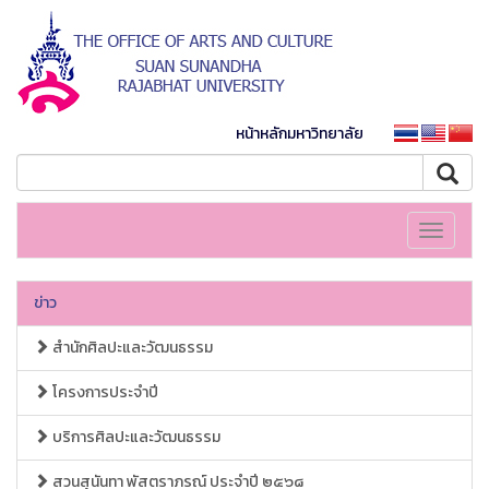
หน้าหลักมหาวิทยาลัย
Toggle
navigati
ข่าว
สำนักศิลปะและวัฒนธรรม
โครงการประจำปี
บริการศิลปะและวัฒนธรรม
สวนสุนันทา พัสตราภรณ์ ประจำปี ๒๕๖๘