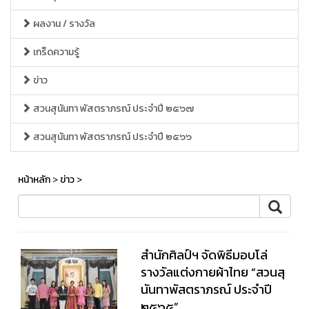
ผลงาน / รางวัล
เกร็ดความรู้
ข่าว
สวนสุนันทา พัสตราภรณ์ ประจำปี ๒๕๖๗
สวนสุนันทา พัสตราภรณ์ ประจำปี ๒๕๖๖
หน้าหลัก
>
ข่าว
>
สำนักศิลป์ฯ จัดพิธีมอบโล่
รางวัลแต่งกายผ้าไทย “สวนสุ
นันทาพัสตราภรณ์ ประจำปี
๒๕๖๕”