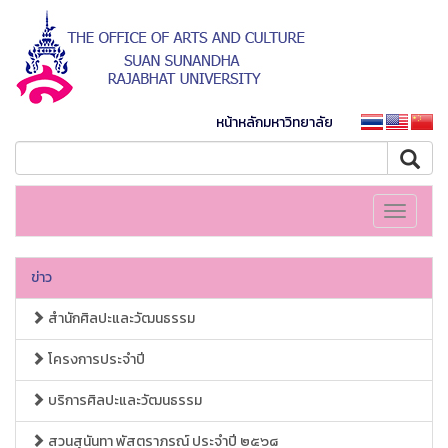
หน้าหลักมหาวิทยาลัย
Toggle
navigati
ข่าว
สำนักศิลปะและวัฒนธรรม
โครงการประจำปี
บริการศิลปะและวัฒนธรรม
สวนสุนันทา พัสตราภรณ์ ประจำปี ๒๕๖๘