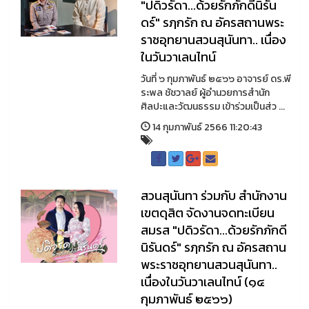
"ปดิวรัดา...ด้วยรักภักดีนิรัน
ดร์" รฦกรัก ณ อัครสถานพระ
ราชอุทยานสวนสุนันทา.. เนื่อง
ในวันวาเลนไทน์
วันที่ ๖ กุมภาพันธ์ ๒๕๖๖ อาจารย์ ดร.พี
ระพล ชัชวาลย์ ผู้อำนวยการสำนัก
ศิลปะและวัฒนธรรม เข้าร่วมเป็นส่ว ...
14 กุมภาพันธ์ 2566 11:20:43
สวนสุนันทา ร่วมกับ สำนักงาน
เขตดุสิต จัดงานจดทะเบียน
สมรส "ปดิวรัดา...ด้วยรักภักดี
นิรันดร์" รฦกรัก ณ อัครสถาน
พระราชอุทยานสวนสุนันทา..
เนื่องในวันวาเลนไทน์ (๑๔
กุมภาพันธ์ ๒๕๖๖)