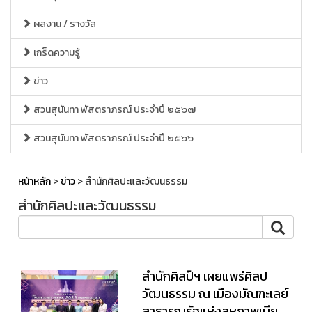
ผลงาน / รางวัล
เกร็ดความรู้
ข่าว
สวนสุนันทา พัสตราภรณ์ ประจำปี ๒๕๖๗
สวนสุนันทา พัสตราภรณ์ ประจำปี ๒๕๖๖
หน้าหลัก
>
ข่าว
> สำนักศิลปะและวัฒนธรรม
สำนักศิลปะและวัฒนธรรม
สำนักศิลป์ฯ เผยแพร่ศิลป
วัฒนธรรม ณ เมืองมัณฑะเลย์
สาธารณรัฐแห่งสหภาพเมีย