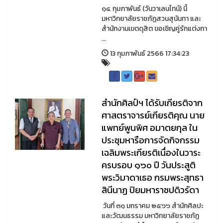
๑๔ กุมภาพันธ์ (วันวาเลนไทน์) นี้
มหาวิทยาลัยราชภัฏสวนสุนันทา และ
สำนักงานเขตดุสิต ขอเชิญคู่รักแต่งกา
...
13 กุมภาพันธ์ 2566 17:34:23
สำนักศิลป์ฯ ได้รับเกียรติจาก
ศาสตราจารย์เกียรติคุณ นาย
แพทย์พูนพิศ อมาตยกุล ใน
ประชุมหารือการจัดกิจกรรม
เฉลิมพระเกียรติเนื่องในวาระ
ครบรอบ ๑๖๐ ปี วันประสูติ
พระวิมาดาเธอ กรมพระสุทธา
สินีนาฏ ปิยมหาราชปดิวรัดา
วันที่ ๓๑ มกราคม ๒๕๖๖ สำนักศิลปะ
และวัฒนธรรม มหาวิทยาลัยราชภัฏ