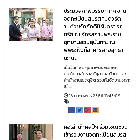
ประมวลภาพบรรยากาศ งาน
จดทะเบียนสมรส "ปดิวรัด
า...ด้วยรักภักดีนิรันดร์" รฦ
กรัก ณ อัครสถานพระราช
อุทยานสวนสุนันทา.. ณ
พิพิธภัณฑ์อาคารสายสุทธา
นภดล
เมื่อวันที่ ๑๔ กุมภาพันธ์ ๒๕๖๖
มหาวิทยาลัยราชภัฏสวนสุนันทา และ
สำนักงานเขตดุสิต ร่วมกันจัดงานจดทะ
เบี ...
16 กุมภาพันธ์ 2566 13:45:09
ผอ.สำนักศิลป์ฯ ร่วมเชิญชวน
เข้าร่วมงานจดทะเบียนสมรส