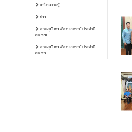
เกร็ดความรู้
ข่าว
สวนสุนันทา พัสตราภรณ์ ประจำปี
๒๕๖๗
สวนสุนันทา พัสตราภรณ์ ประจำปี
๒๕๖๖