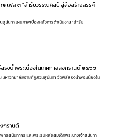
 เฟส ๓ “สำรับวรรณศิลป์ สู่สื่อสร้างสรรค์
สุนันทา เผยภาพเบื้องหลังการดำเนินงาน “สำรับ
ธีสรงน้ำพระเนื่องในเทศกาลสงกรานต์ ๒๕๖๖
มหาวิทยาลัยราชภัฏสวนสุนันทา จัดพิธีสรงน้ำพระเนื่องใน
สงกรานต์
ุทธสุนันทากร และพระรูปหล่อสมเด็จพระนางเจ้าสุนันทา