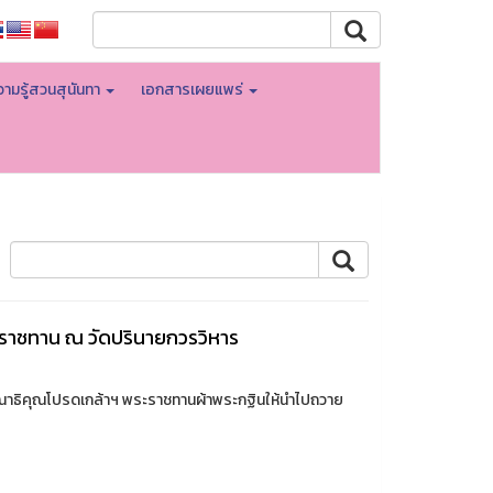
ามรู้สวนสุนันทา
เอกสารเผยแพร่
ะราชทาน ณ วัดปรินายกวรวิหาร
ุณาธิคุณโปรดเกล้าฯ พระราชทานผ้าพระกฐินให้นำไปถวาย