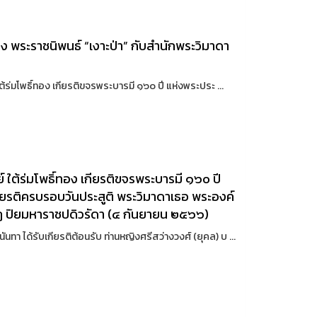
ง พระราชนิพนธ์ “เงาะป่า” กับสำนักพระวิมาดา
้ร่มโพธิ์ทอง เกียรติขจรพระบารมี ๑๖๐ ปี แห่งพระประ ...
 ใต้ร่มโพธิ์ทอง เกียรติขจรพระบารมี ๑๖๐ ปี
ียรติครบรอบวันประสูติ พระวิมาดาเธอ พระองค์
าฏ ปิยมหาราชปดิวรัดา (๔ กันยายน ๒๕๖๖)
ทา ได้รับเกียรติต้อนรับ ท่านหญิงศรีสว่างวงศ์ (ยุคล) บ ...