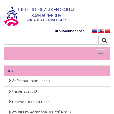
หน้าหลักมหาวิทยาลัย
Toggle
navigati
ข่าว
สำนักศิลปะและวัฒนธรรม
โครงการประจำปี
บริการศิลปะและวัฒนธรรม
สวนสุนันทา พัสตราภรณ์ ประจำปี ๒๕๖๘