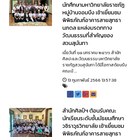
นักศึกษามหาวิทยาลัยราชภัฏ
หมู่บ้านจอมบึง เข้าเยี่ยมชม
พิพิธภัณฑ์อาคารสายสุทธา
นภดล แหล่งมรดกทาง
วัฒนธรรมที่สำคัญของ
สวนสุนันทา
เมื่อวันที่ ๑๘ มกราคม ๒๕๖๖ สำนัก
ศิลปะและวัฒนธรรม มหาวิทยาลัย
ราชภัฏสวนสุนันทา ได้มีโอกาสต้อนรับ
คณะนั ...
13 กุมภาพันธ์ 2566 13:57:38
สำนักศิลป์ฯ ต้อนรับคณะ
นักเรียนระดับชั้นมัธยมศึกษา
วชิราวุธวิทยาลัย เข้าเยี่ยมชม
พิพิธภัณฑ์อาคารสายสุทธา