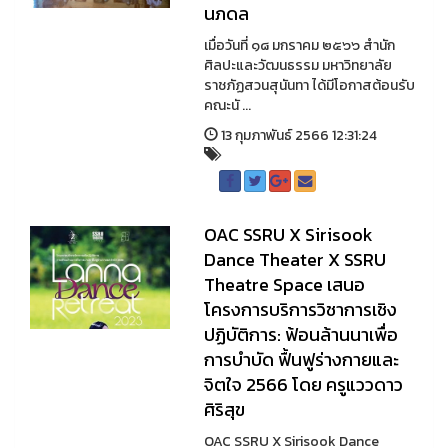
นภดล
เมื่อวันที่ ๑๘ มกราคม ๒๕๖๖ สำนัก
ศิลปะและวัฒนธรรม มหาวิทยาลัย
ราชภัฏสวนสุนันทา ได้มีโอกาสต้อนรับ
คณะนั ...
13 กุมภาพันธ์ 2566 12:31:24
OAC SSRU X Sirisook
Dance Theater X SSRU
Theatre Space เสนอ
โครงการบริการวิชาการเชิง
ปฏิบัติการ: ฟ้อนล้านนาเพื่อ
การบำบัด ฟื้นฟูร่างกายและ
จิตใจ 2566 โดย ครูแววดาว
ศิริสุข
OAC SSRU X Sirisook Dance