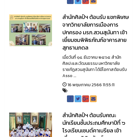
สำนักศิลป์ฯ ต้อนรับ แขกพิเศษ
จากวิทยาลัยการเมืองการ
ปกครอง มรภ.สวนสุนันทา เข้า
เยี่ยมชมพิพิธภัณฑ์อาคารสาย
สุทธานภดล
เมื่อวันที่ ๑๔ ธันวาคม ๒๕๖๕ สำนัก
ศิลปะและวัฒนธรรม มหาวิทยาลัย
ราชภัฏสวนสุนันทา ได้มีโอกาสต้อนรับ
Asso ...
16 พฤษภาคม 2566 11:55:11
สำนักศิลป์ฯ ต้อนรับคณะ
นักเรียนชั้นประถมศึกษาปีที่ ๖
โรงเรียนเซนต์คาเบรียล เข้า