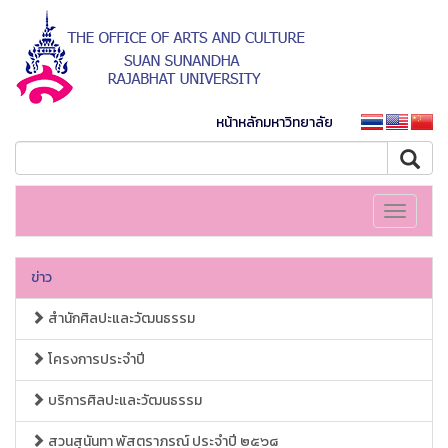
หน้าหลักมหาวิทยาลัย
Toggle
navigati
ข่าว
สำนักศิลปะและวัฒนธรรม
โครงการประจำปี
บริการศิลปะและวัฒนธรรม
สวนสุนันทา พัสตราภรณ์ ประจำปี ๒๕๖๘