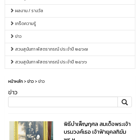
ผลงาน / รางวัล
เกร็ดความรู้
ข่าว
สวนสุนันทา พัสตราภรณ์ ประจำปี ๒๕๖๗
สวนสุนันทา พัสตราภรณ์ ประจำปี ๒๕๖๖
หน้าหลัก
>
ข่าว
> ข่าว
ข่าว
พิธีบำเพ็ญกุศล สมเด็จพระเจ้า
บรมวงศ์เธอ เจ้าฟ้ายุคลฑิฆัม
พร ฯ