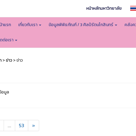
หน้าหลักมหาวิทยาลัย
น้าแรก
เกี่ยวกับเรา
ข้อมูลพิพิธภัณฑ์ / 3 ศิลป์รัตนโกสินทร์
คลังคว
ิดต่อเรา
ก
>
ข่าว
> ข่าว
ข้อมูล
...
53
»