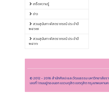
เกร็ดความรู้
ข่าว
สวนสุนันทา พัสตราภรณ์ ประจำปี
๒๕๖๗
สวนสุนันทา พัสตราภรณ์ ประจำปี
๒๕๖๖
© 2012 - 2016 สำนักศิลปะและวัฒนธรรม มหาวิทยาลัยรา
เลขที่ 1 ถนนอู่ทองนอก แขวงดุสิต เขตดุสิต กรุงเทพมหา