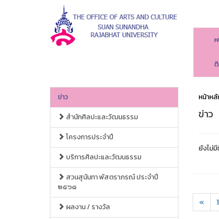
ห
ต
ข่าว
หน้าหลั
ข่าว
สำนักศิลปะและวัฒนธรรม
โครงการประจำปี
ยังไม่มี
บริการศิลปะและวัฒนธรรม
สวนสุนันทา พัสตราภรณ์ ประจำปี
๒๕๖๘
«
1
ผลงาน / รางวัล