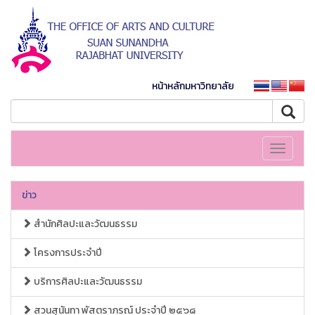
หน้าหลักมหาวิทยาลัย
Toggle
navigati
ข่าว
สำนักศิลปะและวัฒนธรรม
โครงการประจำปี
บริการศิลปะและวัฒนธรรม
สวนสุนันทา พัสตราภรณ์ ประจำปี ๒๕๖๘