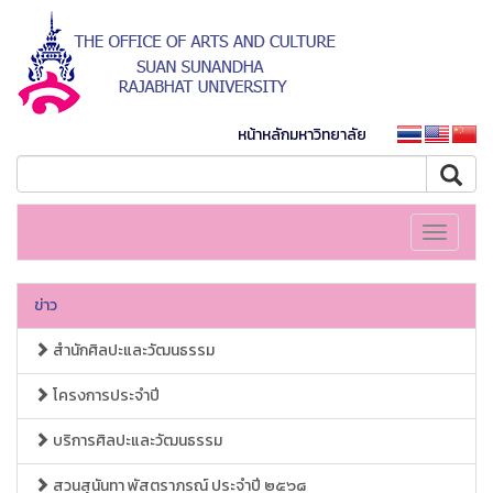
หน้าหลักมหาวิทยาลัย
Toggle
navigati
ข่าว
สำนักศิลปะและวัฒนธรรม
โครงการประจำปี
บริการศิลปะและวัฒนธรรม
สวนสุนันทา พัสตราภรณ์ ประจำปี ๒๕๖๘