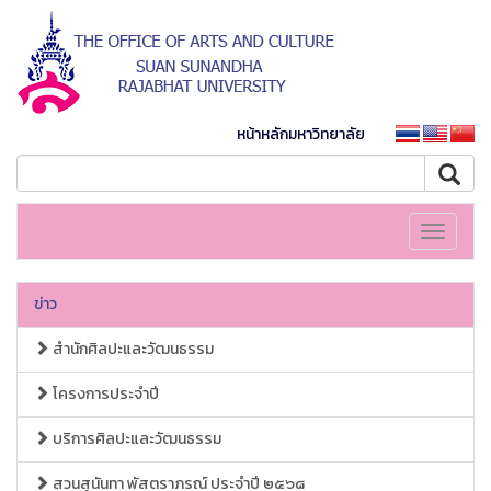
หน้าหลักมหาวิทยาลัย
Toggle
navigati
ข่าว
สำนักศิลปะและวัฒนธรรม
โครงการประจำปี
บริการศิลปะและวัฒนธรรม
สวนสุนันทา พัสตราภรณ์ ประจำปี ๒๕๖๘