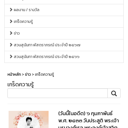
ผลงาน / รางวัล
เกร็ดความรู้
ข่าว
สวนสุนันทา พัสตราภรณ์ ประจำปี ๒๕๖๗
สวนสุนันทา พัสตราภรณ์ ประจำปี ๒๕๖๖
หน้าหลัก
>
ข่าว
> เกร็ดความรู้
เกร็ดความรู้
(วันนี้ในอดีต) ๖ กุมภาพันธ์
พ.ศ. ๒๔๓๓ วันประสูติ พระเจ้า
บรมวงศ์เธอ พระองค์เจ้าสุจิต