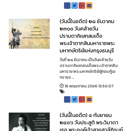
(วันนี้ในอดีต) ๒๘ ธันวาคม
๒๓๑๐ วันคล้ายวัน
ปราบดาภิเษกสมเด็จ
พระเจ้าตากสินมหาราชพระ
มหากษัตริย์แห่งกรุงธนบุรี
วันที่ ๒๘ ธันวาคม เป็นวันคล้ายวัน
ปราบดาภิเษกสมเด็จพระเจ้าตากสิน
มหาราช พระมหากษัตริย์ผู้กอบกู้เอ
กราชจ ...
16 พฤษภาคม 2566 13:50:07
(วันนี้ในอดีต) ๔ กันยายน
๒๔๐๖ วันประสูติ พระวิมาดา
เธอ พระองค์เจ้าสายสวลีภิรมย์