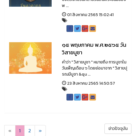
พ ...
01 สิงหาคม 2565 15:02:41
๑๕ พฤษภาคม พ.ศ.๒๕๖๕ วัน
วิสาขบูชา
คำว่า " วิสาขบูชา " หมายถึง การบูชาใน
วันเพ็ญเดือน ๖ โดยย่อมาจาก " วิสาขปุ
รณมีบูชา &qu ...
23 สิงหาคม 2565 14:50:57
ข่าวปัจจุบัน
«
1
2
»