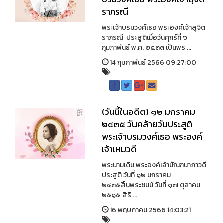
ราภรณี
พระเจ้าบรมวงศ์เธอ พระองค์เจ้าสุจิต
ราภรณี ประสูติเมื่อวันศุกร์ที่ ๖
กุมภาพันธ์ พ.ศ. ๒๔๓๓ เป็นพร ...
14 กุมภาพันธ์ 2566 09:27:00
(วันนี้ในอดีต) ๑๒ มกราคม
๒๔๓๕ วันคล้ายวันประสูติ
พระเจ้าบรมวงศ์เธอ พระองค์
เจ้าเหมวดี
พระนามเดิม พระองค์เจ้ามัณฑนาภาวดี
ประสูติ วันที่ ๑๒ มกราคม
๒๔๓๕สิ้นพระชนม์ วันที่ ๑๗ ตุลาคม
๒๕๑๕ สิริ ...
16 พฤษภาคม 2566 14:03:21