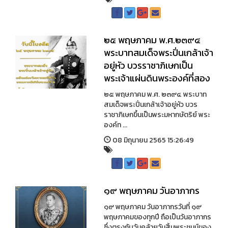
๒๕ พฤษภาคม พ.ศ.๒๓๙๔
พระบาทสมเด็จพระปิ่นเกล้าเจ้า
อยู่หัว บวรราชาภิเษกเป็น
พระเจ้าแผ่นดินพระองค์ที่สอง
๒๕ พฤษภาคม พ.ศ. ๒๓๙๔ พระบาท
สมเด็จพระปิ่นเกล้าเจ้าอยู่หัว บวร
ราชาภิเษกขึ้นเป็นพระมหากษัตริย์ พระ
องค์ท ...
08 มิถุนายน 2565 15:26:49
๑๙ พฤษภาคม วันอาภากร
๑๙ พฤษภาคม วันอาภากรวันที่ ๑๙
พฤษภาคมของทุกปี ถือเป็นวันอาภากร
ซึ่งตรงกับวันคล้ายวันสิ้นพระชนม์ของ