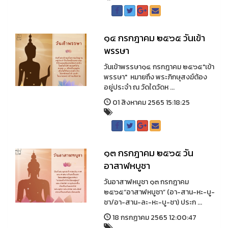
๑๔ กรกฎาคม ๒๕๖๕ วันเข้า
พรรษา
วันเข้าพรรษา๑๔ กรกฎาคม ๒๕๖๕"เข้า
พรรษา" หมายถึง พระภิกษุสงฆ์ต้อง
อยู่ประจำ ณ วัดใดวัดห ...
01 สิงหาคม 2565 15:18:25
๑๓ กรกฎาคม ๒๕๖๕ วัน
อาสาฬหบูชา
วันอาสาฬหบูชา ๑๓ กรกฎาคม
๒๕๖๕“อาสาฬหบูชา” (อา-สาน-หะ-บู-
ชา/อา-สาน-ละ-หะ-บู-ชา) ประก ...
18 กรกฏาคม 2565 12:00:47