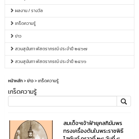
ผลงาน / รางวัล
เกร็ดความรู้
ข่าว
สวนสุนันทา พัสตราภรณ์ ประจำปี ๒๕๖๗
สวนสุนันทา พัสตราภรณ์ ประจำปี ๒๕๖๖
หน้าหลัก
>
ข่าว
> เกร็ดความรู้
เกร็ดความรู้
สมเด็จฯเจ้าฟ้ายุคลฑิฆัมพร
ทรงเครื่องต้นในพระราชพิธี
โสกันต์ คราวที่ ๒๘ วันที่ ๘