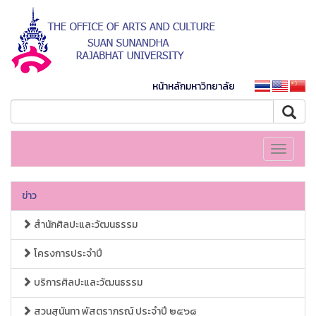
หน้าหลักมหาวิทยาลัย
Toggle
navigati
ข่าว
สำนักศิลปะและวัฒนธรรม
โครงการประจำปี
บริการศิลปะและวัฒนธรรม
สวนสุนันทา พัสตราภรณ์ ประจำปี ๒๕๖๘