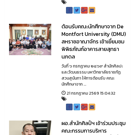
ต้อนรับคณะนักศึกษาจาก De
Montfort University (DMU)
สหราชอาณาจักร เข้าเยี่ยมชม
พิพิธภัณฑ์อาคารสายสุทธา
นภดล
วันที่ ๖ กรกฏาคม ๒๕๖๙ สำนักศิลปะ
และวัฒนธรรม มหาวิทยาลัยราชภัฏ
สวนสุนันทา ให้การต้อนรับ คณะ
นักศึกษาจาก ...
21 กรกฏาคม 2569 15:04:32
ผอ.สำนักศิลป์ฯ เข้าร่วมประชุม
คณะกรรมการบริหาร