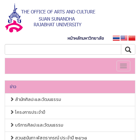
หน้าหลักมหาวิทยาลัย
Toggle
navigati
ข่าว
สำนักศิลปะและวัฒนธรรม
โครงการประจำปี
บริการศิลปะและวัฒนธรรม
สวนสุนันทา พัสตราภรณ์ ประจำปี ๒๕๖๘