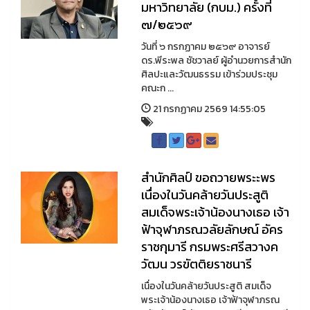
มหาวิทยาลัย (กบม.) ครั้งที่
๗/๒๕๖๙
วันที่ ๖ กรกฏาคม ๒๕๖๙ อาจารย์
ดร.พีระพล ชัชวาลย์ ผู้อำนวยการสำนัก
ศิลปะและวัฒนธรรม เข้าร่วมประชุม
คณะก ...
21 กรกฏาคม 2569 14:55:05
สำนักศิลป์ ขอถวายพระะพร
เนื่องในวันคล้ายวันประสูติ
สมเด็จพระเจ้าน้องนางเธอ เจ้า
ฟ้าจุฬาภรณวลัยลักษณ์ อัคร
ราชกุมารี กรมพระศรีสวางค
วัฒน วรขัตติยราชนารี
เนื่องในวันคล้ายวันประสูติ สมเด็จ
พระเจ้าน้องนางเธอ เจ้าฟ้าจุฬาภรณ