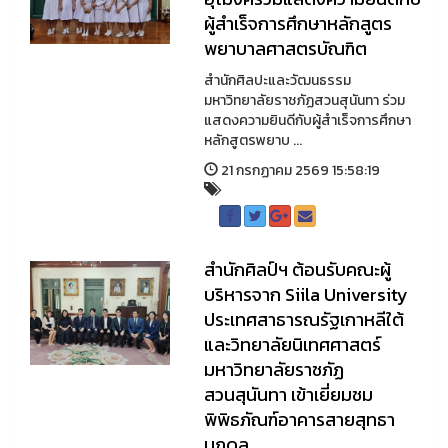
ผู้สําเร็จการศึกษาหลักสูตร
พยาบาลศาสตรบัณฑิต
สำนักศิลปะและวัฒนธรรม
มหาวิทยาลัยราชภัฏสวนสุนันทา ร่วม
แสดงความยินดีกับผู้สําเร็จการศึกษา
หลักสูตรพยาบ ...
21 กรกฏาคม 2569 15:58:19
สำนักศิลป์ฯ ต้อนรับคณะผู้
บริหารจาก Siila University
ประเทศสาธารณรัฐเกาหลีใต้
และวิทยาลัยนิเทศศาสตร์
มหาวิทยาลัยราชภัฏ
สวนสุนันทา เข้าเยี่ยมชม
พิพิธภัณฑ์อาคารสายสุทธา
นภดล