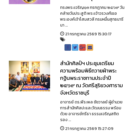
ทรงพระเจริญ๑๓ กรกฎาคม ๒๕๖๙ วัน
คล้ายวันประสูติ พระเจ้าวรวงศ์เธอ
พระองค์เจ้าโสมสวลี กรมหมื่นสุทธนารี
นา ...
21 กรกฏาคม 2569 15:30:17
สำนักศิลป์ฯ ประชุมเตรียม
ความพร้อมพิธีถวายผ้าพระ
กฐินพระราชทานประจำปี
๒๕๖๙ ณ วัดศรีสุริยวงศาราม
จังหวัดราชบุรี
อาจารย์ ดร.พีระพล ชัชวาลย์ ผู้อำนวย
การสำนักศิลปะและวัฒนธรรม พร้อม
ด้วย อาจารย์กรีธา ธรรมเจริญสถิต
รอง ...
21 กรกฏาคม 2569 15:27:09