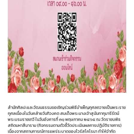
สำนักศิลปะและวัฒนธรรมขอเชิญร่วมพิธีบำเพ็ญกุศลถวายเป็นพระราช
กุศลเนื่องในวันคล้ายวันทิวงคต สมเด็จพระนางเจ้าสุนันทากุมารีรัตน์
พระบรมราชเทวี ในวันอังคารที่ ๓๑ พฤษภาคม ๒๕๖๕ ณ วัดราชบพิธ
สถิตมหาสีมาราม (กิจกรรมตามตัวชี้วัดประเมินผลการปฏิบัติราชการ)
เนื่องจากสถานการณ์การแพร่ระบาดของไวรัสโคโรนา ทำให้จำกัด