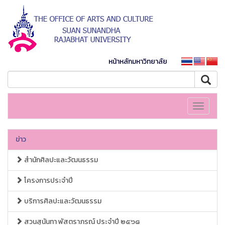
หน้าหลักมหาวิทยาลัย
Toggle
navigati
ข่าว
สำนักศิลปะและวัฒนธรรม
โครงการประจำปี
บริการศิลปะและวัฒนธรรม
สวนสุนันทา พัสตราภรณ์ ประจำปี ๒๕๖๘