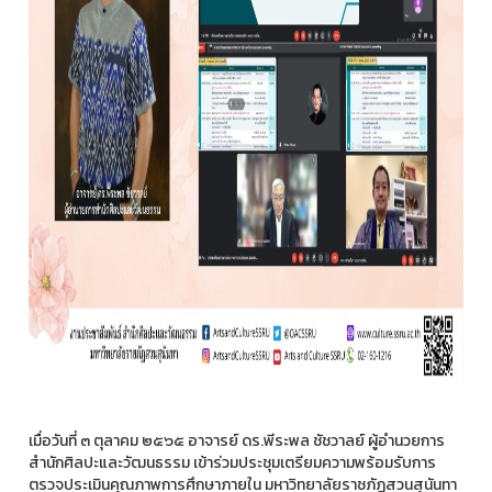
เมื่อวันที่ ๓ ตุลาคม ๒๕๖๕ อาจารย์ ดร.พีระพล ชัชวาลย์ ผู้อำนวยการ
สำนักศิลปะและวัฒนธรรม เข้าร่วมประชุมเตรียมความพร้อมรับการ
ตรวจประเมินคุณภาพการศึกษาภายใน มหาวิทยาลัยราชภัฏสวนสุนันทา