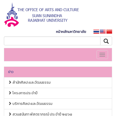
หน้าหลักมหาวิทยาลัย
Toggle
navigati
ข่าว
สำนักศิลปะและวัฒนธรรม
โครงการประจำปี
บริการศิลปะและวัฒนธรรม
สวนสุนันทา พัสตราภรณ์ ประจำปี ๒๕๖๘