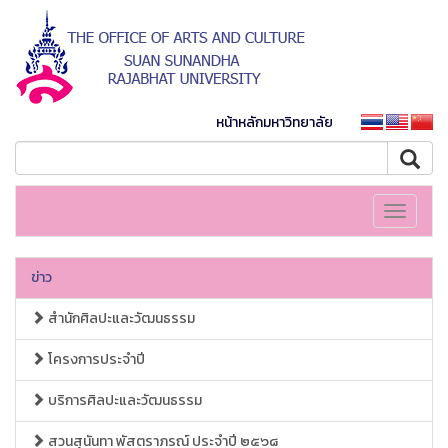
หน้าหลักมหาวิทยาลัย
Toggle
navigati
ข่าว
สำนักศิลปะและวัฒนธรรม
โครงการประจำปี
บริการศิลปะและวัฒนธรรม
สวนสุนันทา พัสตราภรณ์ ประจำปี ๒๕๖๘