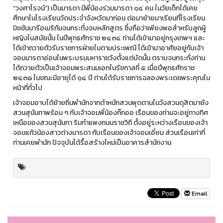
“วงศาโรจน์”) เป็นมารดา มีพี่น้องร่วมมารดา ๑๔ คน ในวัยเด็กได้เคย
ศึกษาในโรงเรียนวัดประจำจังหวัดมาก่อน ต่อมาย้ายมาเรียนที่โรงเรียน
มิชชันนารีอเมริกันจนกระทั่งจบหลักสูตร ซึ่งถือว่าเพียงพอสำหรับลูกผู้
หญิงในสมัยนั้น ในปีพุทธศักราช ๒๔๓๔ ท่านได้เข้ามาอยู่กรุงเทพฯ และ
ได้เข้าถวายตัวรับราชการฝ่ายในตามประเพณี ได้เข้ามาอาศัยอยู่กับเจ้า
จอมมารดาอ่อนในพระบรมมหาราชวังตั้งแต่บัดนั้น ตราบจนกระทั่งท่าน
ได้ถวายตัวเป็นเจ้าจอมพระสนมเอกในรัชกาลที่ ๕ เมื่อปีพุทธศักราช
๒๔๓๘ ในขณะมีอายุได้ ๑๔ ปี ท่านได้รับราชการฉลองพระเดชพระคุณใน
หน้าที่ทั่วไป
เจ้าจอมอาบได้ย้ายถิ่นพำนักจากตำหนักสวนพุดตานในวังสวนดุสิตมายัง
สวนสุนันทาพร้อม ๆ กับเจ้าจอมพี่น้องก๊กออ เรือนของท่านจะอยู่ทางทิศ
เหนือของสวนสุนันทา ริมกำแพงถนนราชวิถี ตั้งอยู่ระหว่างเรือนของเจ้า
จอมแก้วน้องสาวต่างมารดา กับเรือนของเจ้าจอมเอี่ยม ส่วนเรือนเก่าที่
ท่านเคยพำนัก ปัจจุบันได้รื้อสร้างใหม่เป็นอาคารสำนักงาน
Email