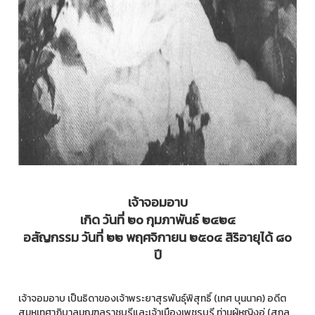
เจ้าจอมอาบ
เกิด วันที่ ๒๐ กุมภาพันธ์ ๒๔๒๔
อสัญกรรม วันที่ ๒๒ พฤศจิกายน ๒๕๐๔ สิริอายุได้ ๘๐
ปี
เจ้าจอมอาบ เป็นธิดาของเจ้าพระยาสุรพันธุ์พิสุทธิ์ (เทศ บุนนาค) อดีต
สมุหเทศาภิบาลมณฑลราชบุรีและเจ้าเมืองเพชรบุรี ท่านผู้หญิงอู่ (สกุล