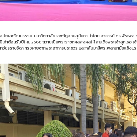
ิลปะและวัฒนธรรม มหาวิทยาลัยราชภัฏสวนสุนันทา นำโดย อาจารย์ ดร.พีระพล ชัช
ปีเก่าต้อนรับปีใหม่ 2566 ถวายเป็นพระราชกุศลส่งผลให้ สมเด็จพระเจ้าลูกเธอ เ
หาวัชรราชธิดา ทรงหายจากพระอาการประชวร และกลับมามีพระพลานามัยแข็งแรงโ