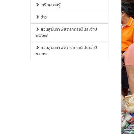
เกร็ดความรู้
ข่าว
สวนสุนันทา พัสตราภรณ์ ประจำปี
๒๕๖๗
สวนสุนันทา พัสตราภรณ์ ประจำปี
๒๕๖๖