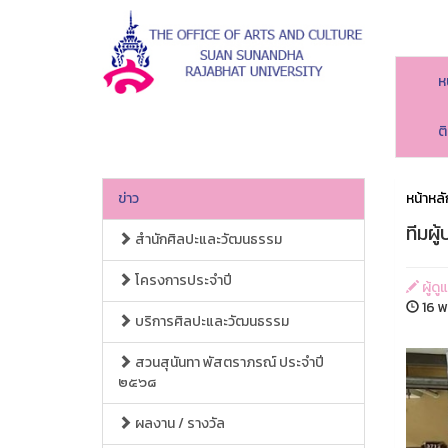
ห
ต
ข่าว
หน้าหลั
ทีมผู
สำนักศิลปะและวัฒนธรรม
โครงการประจำปี
ผู้ด
16 พ
บริการศิลปะและวัฒนธรรม
สวนสุนันทา พัสตราภรณ์ ประจำปี
๒๕๖๘
ผลงาน / รางวัล