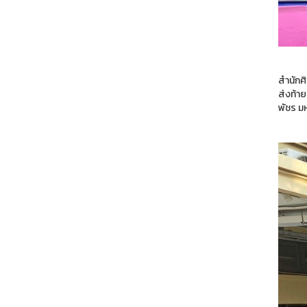
สำนักศ
ส่งท้าย
พัชร ม