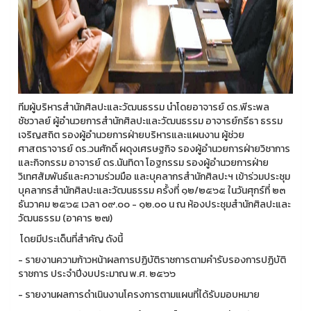
ทีมผู้บริหารสำนักศิลปะและวัฒนธรรม นำโดยอาจารย์ ดร.พีระพล
ชัชวาลย์ ผู้อำนวยการสำนักศิลปะและวัฒนธรรม อาจารย์กรีธา ธรรม
เจริญสถิต รองผู้อำนวยการฝ่ายบริหารและแผนงาน ผู้ช่วย
ศาสตราจารย์ ดร.วนศักดิ์ ผดุงเศรษฐกิจ รองผู้อำนวยการฝ่ายวิชาการ
และกิจกรรม อาจารย์ ดร.นันทิดา โอฐกรรม รองผู้อำนวยการฝ่าย
วิเทศสัมพันธ์และความร่วมมือ และบุคลากรสำนักศิลปะฯ เข้าร่วมประชุม
บุคลากรสำนักศิลปะและวัฒนธรรม ครั้งที่ ๑๒/๒๕๖๕ ในวันศุกร์ที่ ๒๓
ธันวาคม ๒๕๖๕ เวลา ๐๙.๐๐ - ๑๒.๐๐ น ณ ห้องประชุมสำนักศิลปะและ
วัฒนธรรม (อาคาร ๒๗)
โดยมีประเด็นที่สำคัญ ดังนี้
- รายงานความก้าวหน้าผลการปฏิบัติราชการตามคำรับรองการปฏิบัติ
ราชการ ประจำปีงบประมาณ พ.ศ. ๒๕๖๖
- รายงานผลการดำเนินงานโครงการตามแผนที่ได้รับมอบหมาย