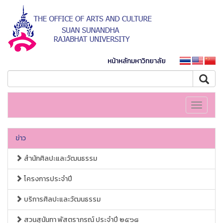
หน้าหลักมหาวิทยาลัย
Toggle
navigati
ข่าว
สำนักศิลปะและวัฒนธรรม
โครงการประจำปี
บริการศิลปะและวัฒนธรรม
สวนสุนันทา พัสตราภรณ์ ประจำปี ๒๕๖๘