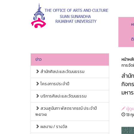
ห
ต
ข่าว
หน้าหลั
การจัด
สำนักศิลปะและวัฒนธรรม
สำนั
กิจก
โครงการประจำปี
มหาร
บริการศิลปะและวัฒนธรรม
สวนสุนันทา พัสตราภรณ์ ประจำปี
ผู้ด
๒๕๖๘
13 กุ
ผลงาน / รางวัล