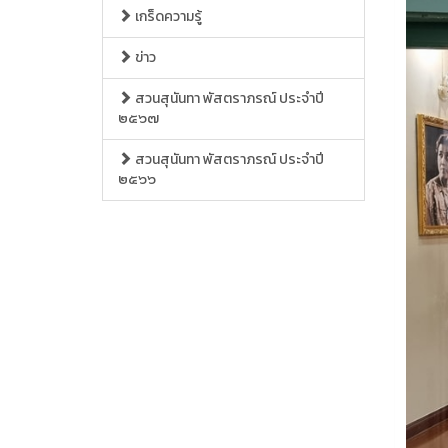
เกร็ดความรู้
ข่าว
สวนสุนันทา พัสตราภรณ์ ประจำปี
๒๕๖๗
สวนสุนันทา พัสตราภรณ์ ประจำปี
๒๕๖๖