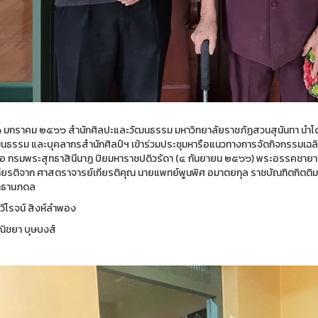
 ๓๑ มกราคม ๒๕๖๖ สำนักศิลปะและวัฒนธรรม มหาวิทยาลัยราชภัฏสวนสุนันทา นำโด
นธรรม และบุคลากรสำนักศิลป์ฯ เข้าร่วมประชุมหารือแนวทางการจัดกิจกรรมเฉลิม
อ กรมพระสุทธาสินีนาฏ ปิยมหาราชปดิวรัดา (๔ กันยายน ๒๕๖๖) พระอรรคชายาเธอ
กียรติจาก ศาสตราจารย์เกียรติคุณ นายแพทย์พูนพิศ อมาตยกุล ราชบัณฑิตกิตติมศัก
ทธานภดล
วีโรจน์ สิงห์ลำพอง
วณิชยา บุษบงส์