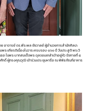
ย อาจารย์ ดร.พีระพล ชัชวาลย์ ผู้อำนวยการสำนักศิลปะ
พระเกียรติเนื่องในวาระครบรอบ ๑๖๐ ปี วันประสูติ พระวิ
 ในพระบาทสมเด็จพระจุลจอมเกล้าเจ้าอยู่หัว รัชกาลที่ ๕
ดิ์ ผู้ทรงคุณวุฒิ เข้าร่วมประชุมหารือ ณ พิพิธภัณฑ์อาคาร