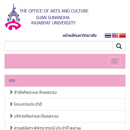
หน้าหลักมหาวิทยาลัย
Toggle
navigati
ข่าว
สำนักศิลปะและวัฒนธรรม
โครงการประจำปี
บริการศิลปะและวัฒนธรรม
สวนสุนันทา พัสตราภรณ์ ประจำปี ๒๕๖๘