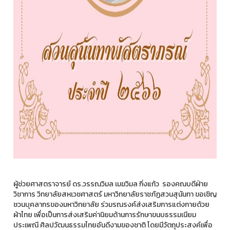
ผู้ช่วยศาสตราจารย์ ดร.วรรณวิมล เมฆวิมล กิ่งแก้ว รองคณบดีฝ่าย
วิชาการ วิทยาลัยสหเวชศาสตร์ มหาวิทยาลัยราชภัฏสวนสุนันทา ขอเชิญ
ชวนบุคลากรของมหาวิทยาลัย ร่วมรณรงค์ส่งเสริมการแต่งกายด้วย
ผ้าไทย เพื่อเป็นการส่งเสริมค่านิยมด้านการรักษาขนบธรรมเนียม
ประเพณี ศิลปวัฒนธรรมไทยอันดีงามของชาติ โดยมีวัตถุประสงค์เพื่อ