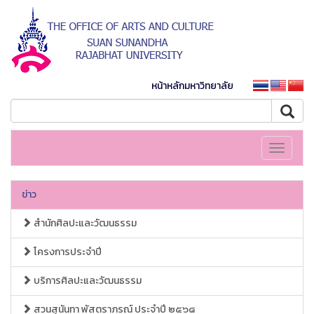
หน้าหลักมหาวิทยาลัย
Toggle
navigati
ข่าว
สำนักศิลปะและวัฒนธรรม
โครงการประจำปี
บริการศิลปะและวัฒนธรรม
สวนสุนันทา พัสตราภรณ์ ประจำปี ๒๕๖๘