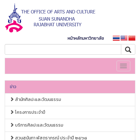
หน้าหลักมหาวิทยาลัย
Toggle
navigati
ข่าว
สำนักศิลปะและวัฒนธรรม
โครงการประจำปี
บริการศิลปะและวัฒนธรรม
สวนสุนันทา พัสตราภรณ์ ประจำปี ๒๕๖๘