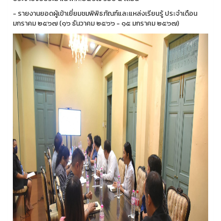
- รายงานยอดผู้เข้าเยี่ยมชมพิพิธภัณฑ์และแหล่งเรียนรู้ ประจำเดือน
มกราคม ๒๕๖๗ (๑๖ ธันวาคม ๒๕๖๖ - ๑๕ มกราคม ๒๕๖๗)