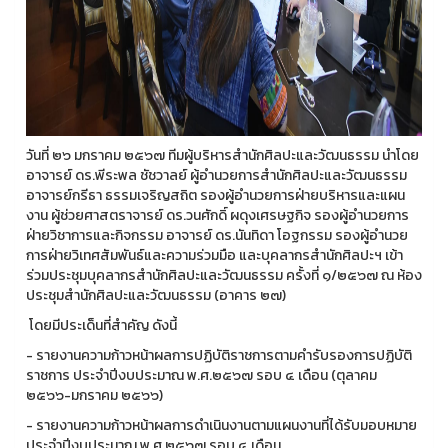
วันที่ ๒๖ มกราคม ๒๕๖๗ ทีมผู้บริหารสำนักศิลปะและวัฒนธรรม นำโดย
อาจารย์ ดร.พีระพล ชัชวาลย์ ผู้อำนวยการสำนักศิลปะและวัฒนธรรม
อาจารย์กรีธา ธรรมเจริญสถิต รองผู้อำนวยการฝ่ายบริหารและแผน
งาน ผู้ช่วยศาสตราจารย์ ดร.วนศักดิ์ ผดุงเศรษฐกิจ รองผู้อำนวยการ
ฝ่ายวิชาการและกิจกรรม อาจารย์ ดร.นันทิดา โอฐกรรม รองผู้อำนวย
การฝ่ายวิเทศสัมพันธ์และความร่วมมือ และบุคลากรสำนักศิลปะฯ เข้า
ร่วมประชุมบุคลากรสำนักศิลปะและวัฒนธรรม ครั้งที่ ๑/๒๕๖๗ ณ ห้อง
ประชุมสำนักศิลปะและวัฒนธรรม (อาคาร ๒๗)
โดยมีประเด็นที่สำคัญ ดังนี้
- รายงานความก้าวหน้าผลการปฏิบัติราชการตามคำรับรองการปฏิบัติ
ราชการ ประจำปีงบประมาณ พ.ศ.๒๕๖๗ รอบ ๔ เดือน (ตุลาคม
๒๕๖๖-มกราคม ๒๕๖๖)
- รายงานความก้าวหน้าผลการดำเนินงานตามแผนงานที่ได้รับมอบหมาย
ประจำปีงบประมาณ พ.ศ.๒๕๖๗ รอบ ๔ เดือน