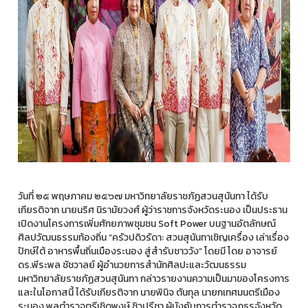
วันที่ ๒๕ พฤษภาคม ๒๕๖๗ มหาวิทยาลัยราชภัฏสวนสุนันทา ได้รับ
เกียรติจาก นายนริศ นิรามัยวงศ์ ผู้ว่าราชการจังหวัดระนอง เป็นประธาน
เปิดงานโครงการเพิ่มศักยภาพชุมชน Soft Power บนฐานอัตลักษณ์
ศิลปวัฒนธรรมท้องถิ่น “ครัวปดิวรัดา: สวนสุนันทาเชิญเครื่อง เล่าเรื่อง
ปักษ์ใต้ อาหารพื้นถิ่นเมืองระนอง สู่สำรับชาววัง” โดยมี โดย อาจารย์
ดร.พีระพล ชัชวาลย์ ผู้อำนวยการสำนักศิลปะและวัฒนธรรม
มหาวิทยาลัยราชภัฏสวนสุนันทา กล่าวรายงานความเป็นมาของโครงการ
และในโอกาสนี้ ได้รับเกียรติจาก นายพินิจ ตันกุล นายกเทศมนตรีเมือง
ระนอง พลตำรวจตรีเชิดพงษ์ ชิวปรีชา ผู้บังคับการตำรวจภูธรจังหวัด