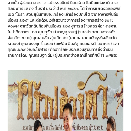
จากนั้น ผู้ช่วยศาสตราจารย์ธรรมนิตย์ นิคมรัตน์ ศิลปินแห่งชาติ สาขา
ศิลปะการแสดง (โนรา) ประจำปี พ.ศ. ๒๕๖๔ ได้ทำการแสดงฉลองพิธี
เปิด “โนรา: สวนสุนันทาเชิญเครื่อง เล่าเรื่องปักษ์ใต้ จากอาหารพื้นถิ่น
เมืองระนอง” และต่อด้วยเวทีเสวนาวิชาการเรื่อง “การสร้าง Soft
Power จากวัตถุดิบท้องถิ่นเมืองระนอง สู่การสร้างสรรค์อาหารจาน
ใหม่” วิทยากร โดย คุณสุวัฒน์ หาญสุราษฎ์ (รองประธานหอการค้า
จังหวัดระนอง) คุณสนชัย อุ่ยเต็กเค่ง (นายกสมาคมนักธุรกิจจังหวัด
ระนอง) คุณณรงฤทธิ์ แซ่ขอ (เชฟอิน อินฟลูเอนเซอร์ด้านอาหาร) และ
คุณชนะภพ วัณณโอฬาร (ภัณฑารักษ์ มรภ.สวนสุนันทา) ซึ่งดำเนิน
รายการโดย คุณกริษฐา ดีมี (ผู้ประกาศข่าวสถานีโทรทัศน์ ThaiPBS)