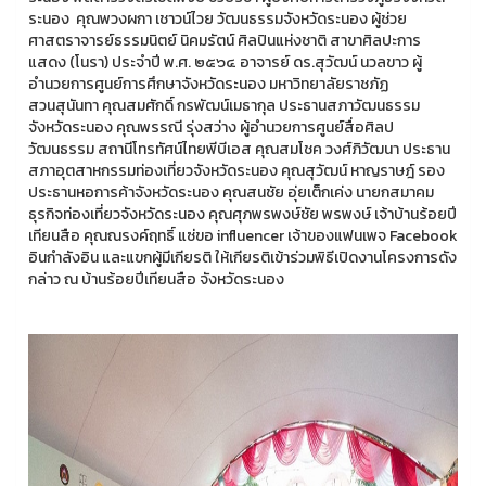
ระนอง คุณพวงผกา เชาวน์ไวย วัฒนธรรมจังหวัดระนอง ผู้ช่วย
ศาสตราจารย์ธรรมนิตย์ นิคมรัตน์ ศิลปินแห่งชาติ สาขาศิลปะการ
แสดง (โนรา) ประจำปี พ.ศ. ๒๕๖๔ อาจารย์ ดร.สุวัฒน์ นวลขาว ผู้
อำนวยการศูนย์การศึกษาจังหวัดระนอง มหาวิทยาลัยราชภัฏ
สวนสุนันทา คุณสมศักดิ์ กรพัฒน์เมธากุล ประธานสภาวัฒนธรรม
จังหวัดระนอง คุณพรรณี รุ่งสว่าง ผู้อำนวยการศูนย์สื่อศิลป
วัฒนธรรม สถานีโทรทัศน์ไทยพีบีเอส คุณสมโชค วงศ์ภิวัฒนา ประธาน
สภาอุตสาหกรรมท่องเที่ยวจังหวัดระนอง คุณสุวัฒน์ หาญราษฎ์ รอง
ประธานหอการค้าจังหวัดระนอง คุณสนชัย อุ่ยเต็กเค่ง นายกสมาคม
ธุรกิจท่องเที่ยวจังหวัดระนอง คุณศุภพรพงษ์ชัย พรพงษ์ เจ้าบ้านร้อยปี
เทียนสือ คุณณรงค์ฤทธิ์ แซ่ขอ influencer เจ้าของแฟนเพจ Facebook
อินกำลังอิน และแขกผู้มีเกียรติ ให้เกียรติเข้าร่วมพิธีเปิดงานโครงการดัง
กล่าว ณ บ้านร้อยปีเทียนสือ จังหวัดระนอง