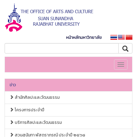
หน้าหลักมหาวิทยาลัย
Toggle
navigati
ข่าว
สำนักศิลปะและวัฒนธรรม
โครงการประจำปี
บริการศิลปะและวัฒนธรรม
สวนสุนันทา พัสตราภรณ์ ประจำปี ๒๕๖๘