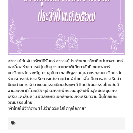
อาจารย์ต้นฝน ทรัพย์นิรันดร์ อาจารย์ประจำแขนงวิชาศิลปะภาพยนตร์
และสื่อสร้างสรรค์ (หลักสูตรนานาชาติ) วิทยาลัยนิเทศศาสตร์
มหาวิทยาลัยราชภัฏสวนสุนันทา ขอเชิญชวนบุคลากรของมหาวิทยาลัย
ร่วมรณรงค์ส่งเสริมการแต่งกายด้วยผ้าไทย เพื่อเป็นการส่งเสริมค่า
นิยมด้านการรักษาขนบธรรมเนียมประเพณี ศิลปวัฒนธรรมไทยอันดี
งามของชาติ โดยมีวัตถุประสงค์เพื่อร่วมอนุรักษ์ฟื้นฟูสนับสนุน ส่ง
เสริม และสืบสาน อัตลักษณ์ เอกลักษณ์ ส่งเสริมความเป็นไทยและ
วัฒนธรรมไทย
“ผ้าไทยไม่จำกัดเพศ ไม่จำกัดวัย ใส่ได้ทุกโอกาส”