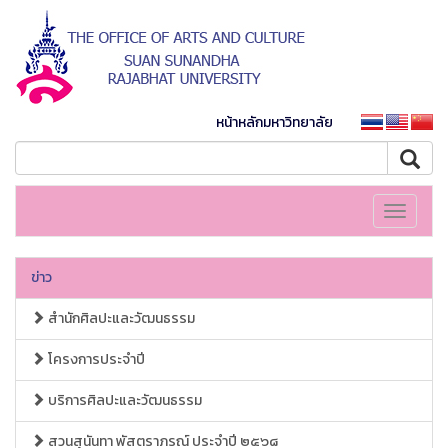
หน้าหลักมหาวิทยาลัย
Toggle
navigati
ข่าว
สำนักศิลปะและวัฒนธรรม
โครงการประจำปี
บริการศิลปะและวัฒนธรรม
สวนสุนันทา พัสตราภรณ์ ประจำปี ๒๕๖๘