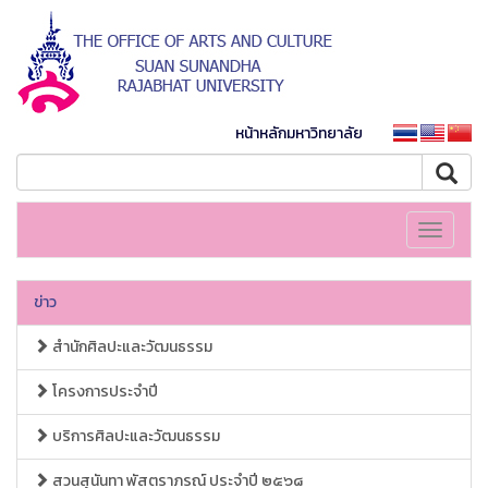
หน้าหลักมหาวิทยาลัย
Toggle
navigati
ข่าว
สำนักศิลปะและวัฒนธรรม
โครงการประจำปี
บริการศิลปะและวัฒนธรรม
สวนสุนันทา พัสตราภรณ์ ประจำปี ๒๕๖๘