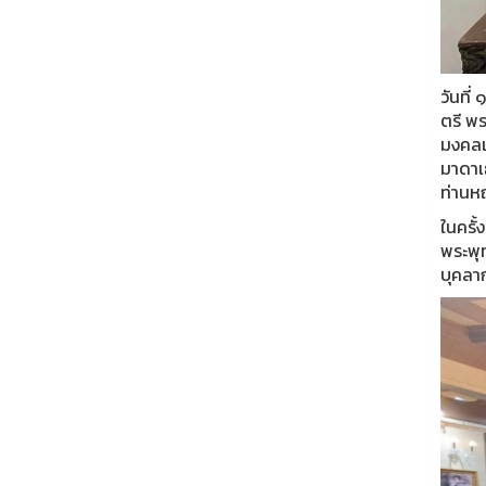
วันที
ตรี พร
มงคลเ
มาดาเ
ท่านห
ในครั้
พระพุ
บุคลา