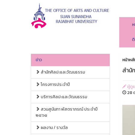
ห
ต
ข่าว
หน้าหลั
สำนั
สำนักศิลปะและวัฒนธรรม
โครงการประจำปี
ผู้ด
28 ต
บริการศิลปะและวัฒนธรรม
สวนสุนันทา พัสตราภรณ์ ประจำปี
๒๕๖๘
ผลงาน / รางวัล