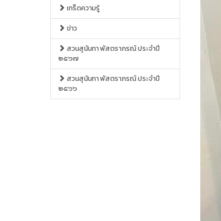
เกร็ดความรู้
ข่าว
สวนสุนันทา พัสตราภรณ์ ประจำปี
๒๕๖๗
สวนสุนันทา พัสตราภรณ์ ประจำปี
๒๕๖๖