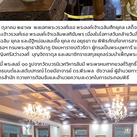
่ ๑ ตุลาคม ๒๕๖๗ พลเอกพระวรวงศ์เธอ พระองค์เจ้าเฉลิมศึกยุคล เสด็
ะเจ้าวรวงศ์เธอ พระองค์เจ้าเฉลิมพลฑิฆัมพร เนื่องในโอกาสวันคล้ายวั
ฉลิม ยุคล และอัฐิหม่อมสมเชื้อ ยุคล ณ อยุธยา ณ พิพิธภัณฑ์อาคารสา
ธอฯ กรมพระสุทธาสินีนาฏ ปิยมหาราชปดิวรัดา ผู้ทรงเป็นพระบุพการี แห
ญิงศรีสว่างวงศ์ บุญจิตราดุล และสมาชิกราชสกุลยุคลร่วมบำเพ็ญพระ
งนี้ พระสงฆ์ ๑๐ รูปจากวัดบวรนิเวศวิหารอันมี พระพรหมศากยวงศ์วิสุท
ทธมนต์และสดับปกรณ์ โดยมีอาจารย์ ดร.พีระพล ชัชวาลย์ ผู้อำนวยการ
กรสำนัก ถวายการต้อนรับและอำนวยความสะดวกในการประกอบพิธี