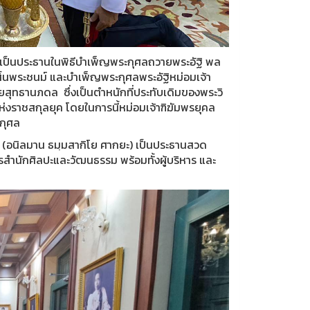
จเป็นประธานในพิธีบำเพ็ญพระกุศลถวายพระอัฐิ พล
นสิ้นพระชนม์ และบำเพ็ญพระกุศลพระอัฐิหม่อมเจ้า
ยสุทธานภดล ซึ่งเป็นตำหนักที่ประทับเดิมของพระวิ
่งราชสกุลยุค โดยในการนี้หม่อมเจ้าฑิฆัมพรยุคล
กุศล
ธิ์ (อนิลมาน ธมฺมสากิโย ศากยะ) เป็นประธานสวด
สำนักศิลปะและวัฒนธรรม พร้อมทั้งผู้บริหาร และ