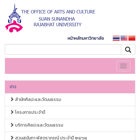
หน้าหลักมหาวิทยาลัย
Toggle
navigati
ข่าว
สำนักศิลปะและวัฒนธรรม
โครงการประจำปี
บริการศิลปะและวัฒนธรรม
สวนสุนันทา พัสตราภรณ์ ประจำปี ๒๕๖๘