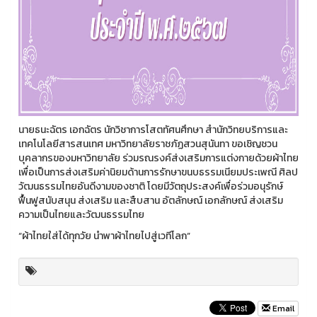
นายธนะฉัตร เอกฉัตร นักวิชาการโสตทัศนศึกษา สำนักวิทยบริการและ
เทคโนโลยีสารสนเทศ มหาวิทยาลัยราชภัฏสวนสุนันทา ขอเชิญชวน
บุคลากรของมหาวิทยาลัย ร่วมรณรงค์ส่งเสริมการแต่งกายด้วยผ้าไทย
เพื่อเป็นการส่งเสริมค่านิยมด้านการรักษาขนบธรรมเนียมประเพณี ศิลป
วัฒนธรรมไทยอันดีงามของชาติ โดยมีวัตถุประสงค์เพื่อร่วมอนุรักษ์
ฟื้นฟูสนับสนุน ส่งเสริม และสืบสาน อัตลักษณ์ เอกลักษณ์ ส่งเสริม
ความเป็นไทยและวัฒนธรรมไทย
“ผ้าไทยใส่ได้ทุกวัย นำพาผ้าไทยไปสู่เวทีโลก”
Email