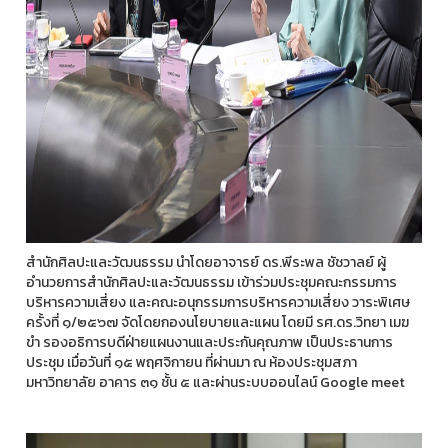
สำนักศิลปะและวัฒนธรรม นำโดยอาจารย์ ดร.พีระพล ชัชวาลย์ ผู้
อำนวยการสำนักศิลปะและวัฒนธรรม เข้าร่วมประชุมคณะกรรมการ
บริหารความเสี่ยง และคณะอนุกรรมการบริหารความเสี่ยง วาระพิเศษ
ครั้งที่ ๑/๒๕๖๗ จัดโดยกองนโยบายและแผน โดยมี รศ.ดร.วิทยา เมฆ
ขำ รองอธิการบดีฝ่ายแผนงานและประกันคุณภาพ เป็นประธานการ
ประชุม เมื่อวันที่ ๑๕ พฤศจิกายน ที่ผ่านมา ณ ห้องประชุมสภา
มหาวิทยาลัย อาคาร ๓๑ ชั้น ๕ และผ่านระบบออนไลน์ Google meet