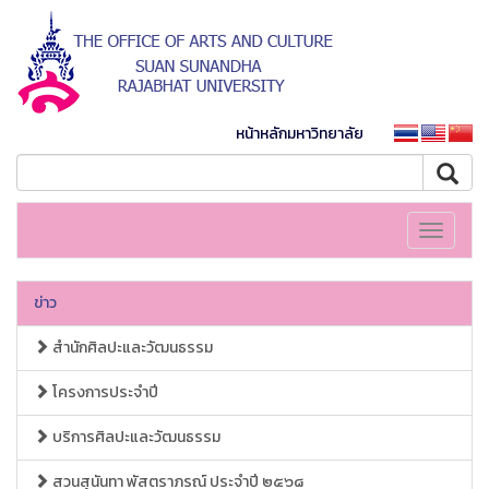
หน้าหลักมหาวิทยาลัย
Toggle
navigati
ข่าว
สำนักศิลปะและวัฒนธรรม
โครงการประจำปี
บริการศิลปะและวัฒนธรรม
สวนสุนันทา พัสตราภรณ์ ประจำปี ๒๕๖๘