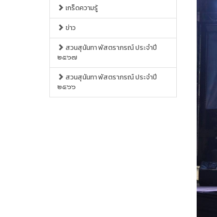
เกร็ดความรู้
ข่าว
สวนสุนันทา พัสตราภรณ์ ประจำปี
๒๕๖๗
สวนสุนันทา พัสตราภรณ์ ประจำปี
๒๕๖๖