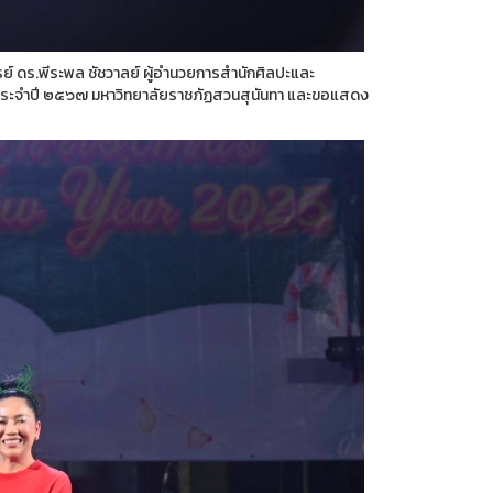
์ ดร.พีระพล ชัชวาลย์ ผู้อำนวยการสำนักศิลปะและ
 ประจำปี ๒๕๖๗ มหาวิทยาลัยราชภัฏสวนสุนันทา และขอแสดง