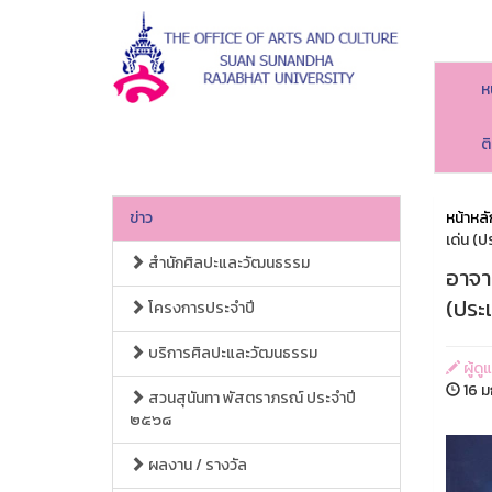
ห
ต
ข่าว
หน้าหลั
เด่น (
สำนักศิลปะและวัฒนธรรม
อาจา
(ประ
โครงการประจำปี
บริการศิลปะและวัฒนธรรม
ผู้ด
16 ม
สวนสุนันทา พัสตราภรณ์ ประจำปี
๒๕๖๘
ผลงาน / รางวัล