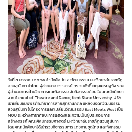
วันที่ ๓ มกราคม ๒๕๖๘ สำนักศิลปะและวัฒนธรรม มหาวิทยาลัยราชภัฏ
สวนสุนันทา นำโดย ผู้ช่วยศาสตราจารย์ ดร.วนศักดิ์ ผดุงเศรษฐกิจ รอง
ผู้อำนวยการฝ่ายวิชาการและกิจกรรม จัดกิจกรรมต้อนรับคณะนักศึกษา
จาก School of Theatre and Dance, Kent State University, USA
เข้าเยี่ยมชมพิพิธภัณฑ์อาคารสายสุทธานภดล แหล่งมรดกวัฒนธรรม
สวนสุนันทา ในโครงการแลกเปลี่ยนวัฒนธรรม East Meets West เป็น
MOU ระหว่างสาขาศิลปะการแสดงและความเป็นผู้ประกอบการ
สร้างสรรค์ คณะศิลปกรรมศาสตร์ มหาวิทยาลัยราชภัฏสวนสุนันทา
โดยคณะนักศึกษาได้เข้าร่วมกิจกรรมการแต่งกายชุดไทย และกิจกรรม