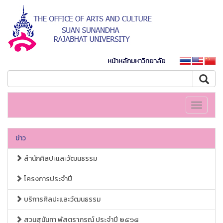
หน้าหลักมหาวิทยาลัย
Toggle
navigati
ข่าว
สำนักศิลปะและวัฒนธรรม
โครงการประจำปี
บริการศิลปะและวัฒนธรรม
สวนสุนันทา พัสตราภรณ์ ประจำปี ๒๕๖๘