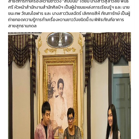
สาธิตการทำเครื่องหวานชาววัง “สัมปันนี” โดยมี นางสาวสุลาวัลย์ พันธ์
ศรี หัวหน้าสำนักงานสำนักศิลป์ฯ เป็นผู้นำชมแหล่งการเรียนรู้ฯ และ นาย
ชนะภพ วัณณโอฬาร และ นางสาววิมลฉัตร์ เลิศคชสีห์ ภัณฑารักษ์ เป็นผู้
ถ่ายทอดความรู้การทำเครื่องหวานชาววังชนิดนี้ ณ พิพิธภัณฑ์อาคาร
สายสุทธานภดล