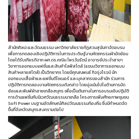
สำนักศิลปะและวัฒนธรรม มหาวิทยาลัยราชภัฏสวนสุนันทาจัดอบรม
เพื่อการทดลองเชิงปฏิบัติการในการประดิษฐ์งานหัตถกรรมผ้ามัดย้อม
โดยได้รับเกียรติจาก ผศ.ดร.คณิน ไพรวันรัตน์ อาจารย์ประจำสาขา
วิชาการออกแบบแฟชั่นและสินค้าไลฟ์สไตล์ (แขนงวิชาการออกแบบ
สินค้าหลายสไตล์) เป็นวิทยากร โดยมีคุณณพนธ์ กิจรุ่งโรจน์ นัก
ออกแบบเสื้อผ้าและแฟชั่นดีไซเนอร์ และบุคลากรของสำนัก ร่วมการ
ปฏิบัติการทดลองงานหัตถกรรมดังกล่าว โดยมุ่งเน้นไปในด้านการมัด
ย้อมและพิมพ์ผ้าลายเกลือสมุทร เพื่อเป็นต้นทางในการอบรมเชิงปฏิบัติ
การด้านแฟชั่นกับนิเวศวัฒนธรรมนาเกลือ โครงการเพิ่มศักยภาพชุมชน
Soft Power บนฐานอัตลักษณ์ศิลปวัฒนธรรมท้องถิ่น ซึ่งมีกำหนดจัด
ขึ้นที่จังหวัดสมุทรสงครามต่อไป