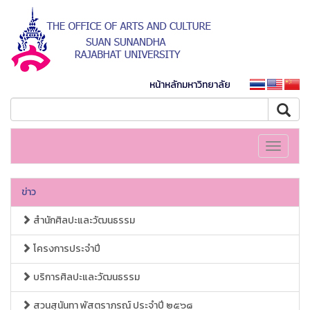
หน้าหลักมหาวิทยาลัย
Toggle
navigati
ข่าว
สำนักศิลปะและวัฒนธรรม
โครงการประจำปี
บริการศิลปะและวัฒนธรรม
สวนสุนันทา พัสตราภรณ์ ประจำปี ๒๕๖๘