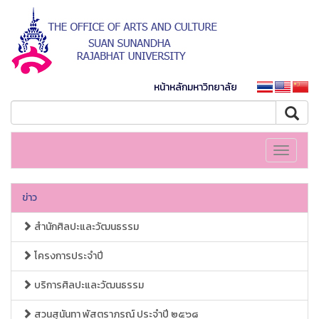
หน้าหลักมหาวิทยาลัย
Toggle
navigati
ข่าว
สำนักศิลปะและวัฒนธรรม
โครงการประจำปี
บริการศิลปะและวัฒนธรรม
สวนสุนันทา พัสตราภรณ์ ประจำปี ๒๕๖๘