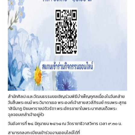
สำนักศิลปะและวัฒนธรรมขอเชิญร่วมพิธีบำเพ็ญกุศลเนื่องในวันคล้าย
วันสิ้นพระชนม์ พระวิมาดาเธอ พระองค์เจ้าสายสวลีภิรมย์ กรมพระสุทธ
าสินีนาฏ ปิยมหาราชปดิวรัดา พระอัครชายาในพระบาทสมเด็จพระ
จุลจอมเกล้าเจ้าอยู่หัว
วันอังคารที่ ๒๔ มิถุนายน ๒๕๖๘ ณ วัดราชาธิวาสวิหาร เวลา ๙.๓๐ น.
สามารถลงทะเบียนเข้าร่วมงานออนไลน์ได้ที่