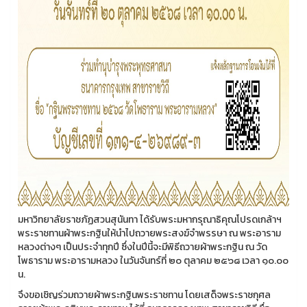
มหาวิทยาลัยราชภัฏสวนสุนันทา ได้รับพระมหากรุณาธิคุณโปรดเกล้าฯ
พระราชทานผ้าพระกฐินให้นำไปถวายพระสงฆ์จำพรรษา ณ พระอาราม
หลวงต่างๆ เป็นประจำทุกปี ซึ่งในปีนี้จะมีพิธีถวายผ้าพระกฐิน ณ วัด
โพธาราม พระอารามหลวง ในวันจันทร์ที่ ๒๐ ตุลาคม ๒๕๖๘ เวลา ๑๐.๐๐
น.
จึงขอเชิญร่วมถวายผ้าพระกฐินพระราชทาน โดยเสด็จพระราชกุศล