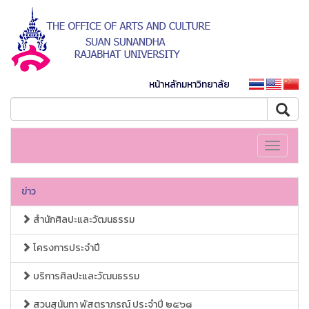
หน้าหลักมหาวิทยาลัย
Toggle
navigati
ข่าว
สำนักศิลปะและวัฒนธรรม
โครงการประจำปี
บริการศิลปะและวัฒนธรรม
สวนสุนันทา พัสตราภรณ์ ประจำปี ๒๕๖๘