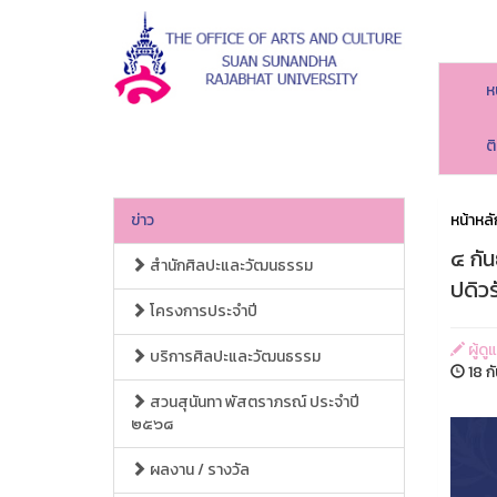
ห
ต
ข่าว
หน้าหลั
๔ กั
สำนักศิลปะและวัฒนธรรม
ปดิวร
โครงการประจำปี
ผู้ด
บริการศิลปะและวัฒนธรรม
18 ก
สวนสุนันทา พัสตราภรณ์ ประจำปี
๒๕๖๘
ผลงาน / รางวัล