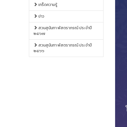
เกร็ดความรู้
ข่าว
สวนสุนันทา พัสตราภรณ์ ประจำปี
๒๕๖๗
สวนสุนันทา พัสตราภรณ์ ประจำปี
๒๕๖๖