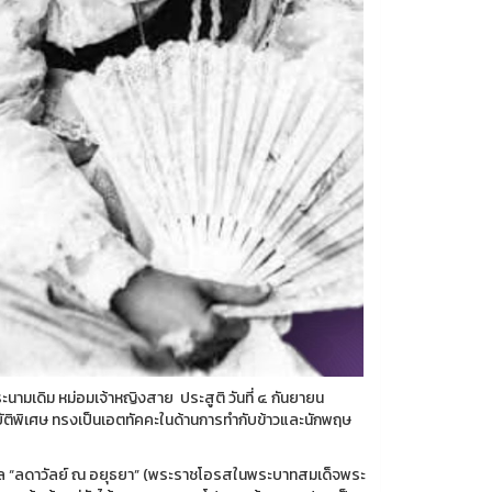
ามเดิม หม่อมเจ้าหญิงสาย ประสูติ วันที่ ๔ กันยายน
ัติพิเศษ ทรงเป็นเอตทัคคะในด้านการทำกับข้าวและนักพฤษ
สกุล “ลดาวัลย์ ณ อยุธยา” (พระราชโอรสในพระบาทสมเด็จพระ