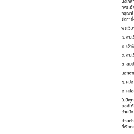
นั่งเกล
“พระอั
กรุณาโ
รัดา” ซ
พระวิม
๑. สมเ
๒. เจ้า
๓. สมเ
๔. สมเ
นอกจาก
๑. หม่
๒. หม่
ในปีพุ
องค์ได
ตำหนัก 
ส่วนตำ
ที่เรี