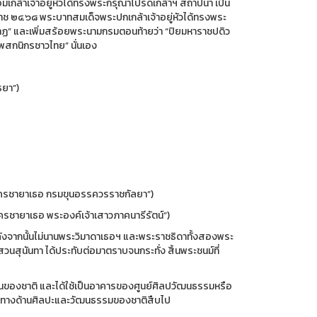
อมเกล้าเจ้าอยู่หัวได้ทรงพระกรุณาโปรดเกล้าฯ สถาปนา เป็น
ราช ๒๔๖๘ พระบาทสมเด็จพระปกเกล้าเจ้าอยู่หัวได้ทรงพระ
นาฏ” และเพิ่มสร้อยพระนามกรมตอนท้ายว่า “ปิยมหาราชปดิว
องพสกนิกรชาวไทย” นั่นเอง
ธยา”)
ะอัครชายาเธอ กรมขุนอรรควรราชกัลยา”)
ัครชายาเธอ พระองค์เจ้าเสาวภาคนารีรัตน์”)
หลังจากนั้นไม่นานพระวิมาดาเธอฯ และพระราชธิดาทั้งสองพระ
สุนันทา ได้ประทับต่อมาตราบจนกระทั่ง สิ้นพระชนม์ที่
สถานของชาติ และได้ใช้เป็นอาคารของศูนย์ศิลปวัฒนธรรมหรือ
ยนรู้ทางด้านศิลปะและวัฒนธรรมของชาติสืบไป