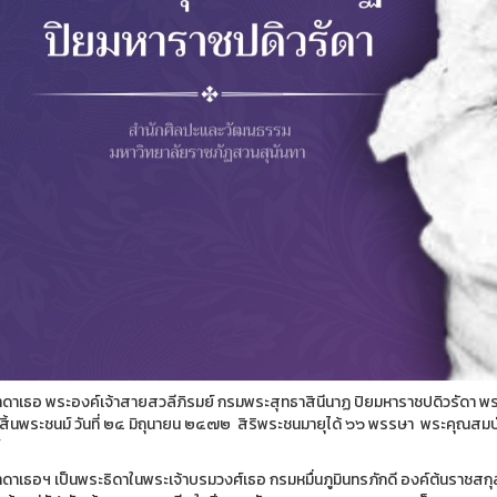
าดาเธอ พระองค์เจ้าสายสวลีภิรมย์ กรมพระสุทธาสินีนาฏ ปิยมหาราชปดิวรัดา พระน
ิ้นพระชนม์ วันที่ ๒๔ มิถุนายน ๒๔๗๒ สิริพระชนมายุได้ ๖๖ พรรษา พระคุณสมบ
์
าดาเธอฯ เป็นพระธิดาในพระเจ้าบรมวงศ์เธอ กรมหมื่นภูมินทรภักดี องค์ต้นราช