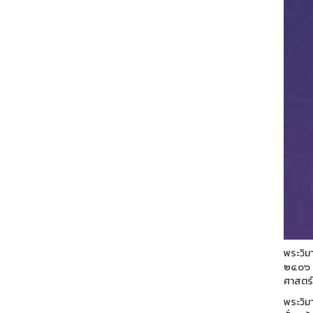
พระวิม
๒๔๐๖ ส
ศาสตร
พระวิม