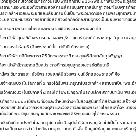
้าเจ้าอยู่หัว) กับเจ้าจอมมารดาจีน ในปี พุทธศักราช ๒๔๓๑ พระบาทสมเด็จพระจุลจ
ครชายาเธอ พระองค์เจ้าสายสวลีภิรมย์ กรมขุนสุทธาสินีนาฏ” ต่อมาในปีพุทธศัก
ปรดเกล้าฯ เฉลิมพระยศและเลื่อนกรม ขึ้นเป็น “พระวิมาดาเธอ กรมพระสุทธาสินี
ึ่งแปลความหมายว่า “ภริยาที่ซื่อสัตย์จงรักภักดีต่อสามีผู้ทรงเป็นปิยมหาราชาข
าดาเธอฯ มีพระราชโอรสและพระราชธิดารวม ๔ พระองค์ คือ
ด็จฯ เจ้าฟ้ายุคลฑิฆัมพร กรมหลวงลพบุรีราเมศวร์ (องค์ต้นราชสกุล “ยุคล ณ อยุ
ฟ้านภาจรจำรัสศรี (สิ้นพระชนม์ตั้งแต่ยังมิได้ทรงกรม)
ด็จฯ เจ้าฟ้ามาลินีนพดารา สิรินิภาพรรณวดี กรมขุนศรีสัชนาลัยสุรกัญญา
ด็จฯ เจ้าฟ้านิภานภดล วิมลประภาวดี กรมขุนอู่ทองเขตรขัตติยนารี
นี้พระวิมาดาเธอฯ ยังมีพระเชษฐภคินี ร่วมพระชนนีอีกสองพระองค์ คือ
อมเจ้าหญิงบัว (ในรัชกาลที่ ๕ ทรงได้รับพระกรุณาโปรดเกล้าฯ สถาปนาเป็น “พร
อมเจ้าหญิงปิ๋ว (ในรัชกาลที่ ๕ ทรงได้รับพระกรุณาโปรดเกล้าฯ สถาปนาเป็น “พระอ
ทธศักราช ๒๔๖๓ เมื่อพระที่นั่งและตำหนักต่างๆ ในสวนสุนันทาได้สร้างแล้วเสร็จ 
้ทรงย้ายที่ประทับจากวังสวนดุสิตและวังลดาวัลย์ของพระราชโอรสเสด็จฯ มายังสวน
เมื่อวันที่ ๒๔ มิถุนายน พุทธศักราช ๒๔๗๒ สิริพระชนมายุได้ ๖๖ พรรษา
หนักเดิมที่เคยประทับในสวนสุนันทานั้น ปัจจุบันได้รับการอนุรักษ์ให้เป็นโบราณ
ยกอย่างเป็นทางการว่า “ตำหนักสายสุทธานภดล” เพื่อเป็นศูนย์ข้อมูลและแหล่งเรี