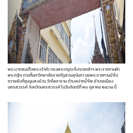
พระบาทสมเด็จพระเจ้าหัว ทรงพระกรุณาโปรดเกล้าฯ พระราชทานผ้า
พระกฐิน ตามที่มหาวิทยาลัยราชภัฏสวนสุนันทา ขอพระราชทานนำไป
ถวายยังที่ชุมนุมสงฆ์ ณ วัดโพธาราม ตำบลปากน้ำโพ อำเภอเมือง
นครสวรรค์ จังหวัดนครสวรรค์ ในวันจันทร์ที่ ๒๐ ตุลาคม ๒๕๖๘ นี้