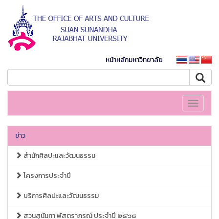
หน้าหลักมหาวิทยาลัย
Toggle
navigati
ข่าว
สำนักศิลปะและวัฒนธรรม
โครงการประจำปี
บริการศิลปะและวัฒนธรรม
สวนสุนันทา พัสตราภรณ์ ประจำปี ๒๕๖๘