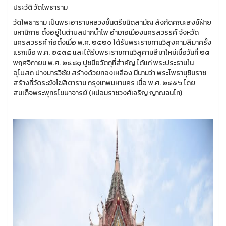
ประวัติ วัดโพธาราม
วัดโพธาราม เป็นพระอารามหลวงชั้นตรีชนิดสามัญ สังกัดคณะสงฆ์ฝ่าย
มหานิกาย ตั้งอยู่ในตำบลปากน้ำโพ อำเภอเมืองนครสวรรค์ จังหวัด
นครสวรรค์ ก่อตั้งเมื่อ พ.ศ. ๒๔๒๐ ได้รับพระราชทานวิสุงคามสีมาครั้ง
แรกเมือ พ.ศ. ๒๔๓๕ และได้รับพระราชทานวิสุคามสีมาใหม่เมื่อวันที่ ๒๘
พฤศจิกายน พ.ศ. ๒๔๘๑ ปูชนียวัตถุที่สำคัญ ได้แก่ พระประธานใน
อุโบสถ ปางมารวิชัย สร้างด้วยทองเหลือง มีนามว่า พระโพธานุชินราช
สร้างที่วัดระฆังโฆสิตาราม กรุงเทพมหานคร เมื่อ พ.ศ. ๒๔๕๖ โดย
สมเด็จพระพุทธโฆษาจารย์ (หม่อมราชวงศ์เจริญ ญาณฉนฺโท)