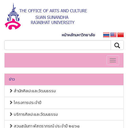
หน้าหลักมหาวิทยาลัย
Toggle
navigati
ข่าว
สำนักศิลปะและวัฒนธรรม
โครงการประจำปี
บริการศิลปะและวัฒนธรรม
สวนสุนันทา พัสตราภรณ์ ประจำปี ๒๕๖๘