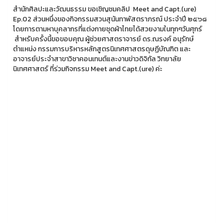
สำนักศิลปะและวัฒนธรรม ขอเชิญชมคลิป Meet and Capt.(ure)
Ep.02 ส่วนหนึ่งของกิจกรรมสวนสุนันทาพัสตราภรณ์ ประจำปี ๒๕๖๘
โดยการตามหาบุคลากรที่แต่งกายชุดผ้าไทยได้สวยงามในทุกๆวันศุกร์
สำหรับครั้งนี้ขอขอบคุณ ผู้ช่วยศาสตราจารย์ ดร.ณรงค์ อนุรักษ์
ตำแหน่ง กรรมการบริหารหลักสูตรนิเทศศาสตรดุษฏีบัณฑิต และ
อาจารย์ประจำสาขาวิชาคอนเทนต์และงานข่าวดิจิทัล วิทยาลัย
นิเทศศาสตร์ ที่ร่วมกิจกรรม Meet and Capt.(ure) ค่ะ