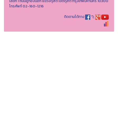
เลขที่ 1 ถนนอู่ทองนอก แขวงดุสิต เขตดุสิต กรุงเทพมหานคร 10300
โทรศัพท์ 02-160-1216
ติดตามได้ทาง
");