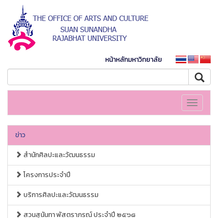
หน้าหลักมหาวิทยาลัย
Toggle
navigati
ข่าว
สำนักศิลปะและวัฒนธรรม
โครงการประจำปี
บริการศิลปะและวัฒนธรรม
สวนสุนันทา พัสตราภรณ์ ประจำปี ๒๕๖๘