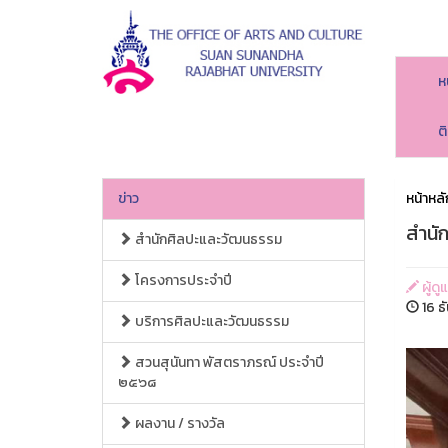
ห
ต
ข่าว
หน้าหลั
สำนั
สำนักศิลปะและวัฒนธรรม
โครงการประจำปี
ผู้ด
16 ธ
บริการศิลปะและวัฒนธรรม
สวนสุนันทา พัสตราภรณ์ ประจำปี
๒๕๖๘
ผลงาน / รางวัล