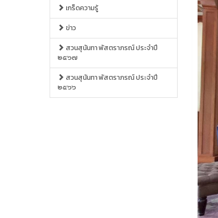
เกร็ดความรู้
ข่าว
สวนสุนันทา พัสตราภรณ์ ประจำปี
๒๕๖๗
สวนสุนันทา พัสตราภรณ์ ประจำปี
๒๕๖๖