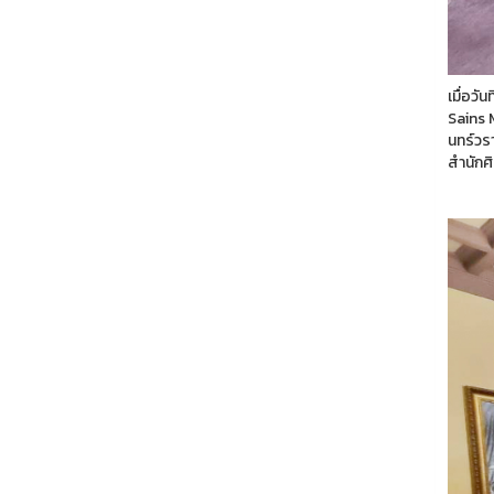
เมื่อว
Sains 
นทร์วร
สำนักศ