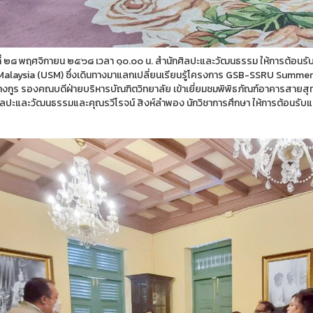
ันที่ ๒๘ พฤศจิกายน ๒๕๖๘ เวลา ๑๐.๐๐ น. สำนักศิลปะและวัฒนธรรม ให้การต้อนร
Malaysia (USM) ซึ่งเดินทางมาแลกเปลี่ยนเรียนรู้โครงการ GSB-SSRU Summer
างกูร รองคณบดีฝ่ายบริหารบัณฑิตวิทยาลัย เข้าเยี่ยมชมพิพิธภัณฑ์อาคารสายสุท
ิลปะและวัฒนธรรมและคุณรวีโรจน์ สิงห์ลำพอง นักวิชาการศึกษา ให้การต้อนรั