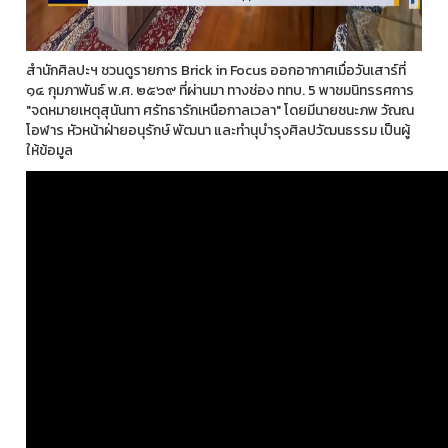
สำนักศิลปะฯ ชวนดูรายการ Brick in Focus ออกอากาศเมื่อวันเสาร์ที่
๑๔ กุมภาพันธ์ พ.ศ. ๒๕๖๙ ที่ผ่านมา ทางช่อง ททบ. 5 พาชมนิทรรศการ
"จดหมายเหตุสุนันทา ศรัทธารักเหนือกาลเวลา" โดยมีนายชนะภพ วัณณ
โอฬาร หัวหน้าฝ่ายอนุรักษ์ พัฒนา และทำนุบำรุงศิลปวัฒนธรรม เป็นผู้
ให้ข้อมูล