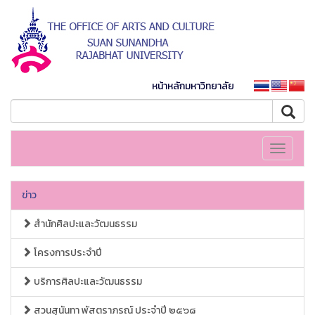
หน้าหลักมหาวิทยาลัย
Toggle
navigati
ข่าว
สำนักศิลปะและวัฒนธรรม
โครงการประจำปี
บริการศิลปะและวัฒนธรรม
สวนสุนันทา พัสตราภรณ์ ประจำปี ๒๕๖๘