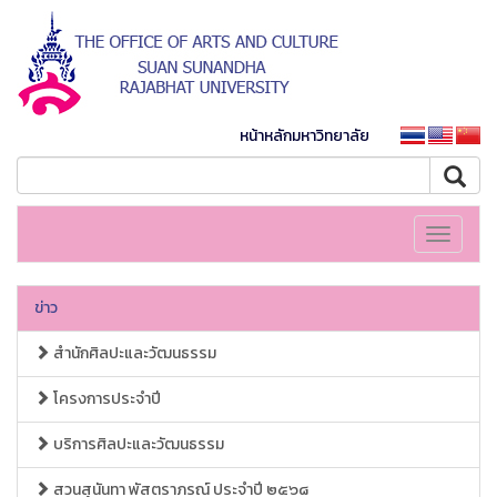
หน้าหลักมหาวิทยาลัย
Toggle
navigati
ข่าว
สำนักศิลปะและวัฒนธรรม
โครงการประจำปี
บริการศิลปะและวัฒนธรรม
สวนสุนันทา พัสตราภรณ์ ประจำปี ๒๕๖๘