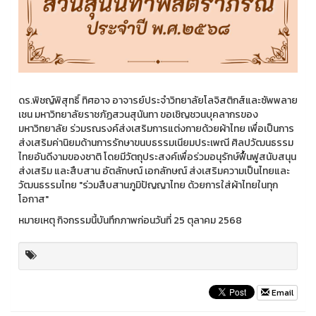
ดร.พิชญ์พิสุทธิ์ ทิศอาจ อาจารย์ประจำวิทยาลัยโลจิสติกส์และซัพพลาย
เชน มหาวิทยาลัยราชภัฏสวนสุนันทา ขอเชิญชวนบุคลากรของ
มหาวิทยาลัย ร่วมรณรงค์ส่งเสริมการแต่งกายด้วยผ้าไทย เพื่อเป็นการ
ส่งเสริมค่านิยมด้านการรักษาขนบธรรมเนียมประเพณี ศิลปวัฒนธรรม
ไทยอันดีงามของชาติ โดยมีวัตถุประสงค์เพื่อร่วมอนุรักษ์ฟื้นฟูสนับสนุน
ส่งเสริม และสืบสาน อัตลักษณ์ เอกลักษณ์ ส่งเสริมความเป็นไทยและ
วัฒนธรรมไทย "ร่วมสืบสานภูมิปัญญาไทย ด้วยการใส่ผ้าไทยในทุก
โอกาส"
หมายเหตุ กิจกรรมนี้บันทึกภาพก่อนวันที่ 25 ตุลาคม 2568
Email