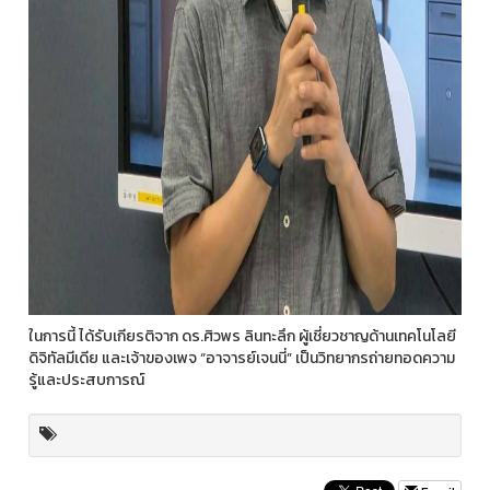
ในการนี้ ได้รับเกียรติจาก ดร.ศิวพร ลินทะลึก ผู้เชี่ยวชาญด้านเทคโนโลยี
ดิจิทัลมีเดีย และเจ้าของเพจ “อาจารย์เจนนี่” เป็นวิทยากรถ่ายทอดความ
รู้และประสบการณ์