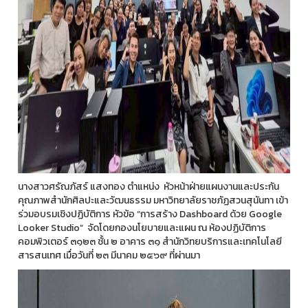
นางสาวศรัณภัสร์ แสงทอง ตำแหน่ง หัวหน้าฝ่ายแผนงานและประกัน
คุณภาพสำนักศิลปะและวัฒนธรรม มหาวิทยาลัยราชภัฏสวนสุนันทา เข้า
ร่วมอบรมเชิงปฏิบัติการ หัวข้อ “การสร้าง Dashboard ด้วย Google
Looker Studio” จัดโดยกองนโยบายและแผน ณ ห้องปฏิบัติการ
คอมพิวเตอร์ ๓๑๒๓ ชั้น ๒ อาคาร ๓๑ สำนักวิทยบริการและเทคโนโลยี
สารสนเทศ เมื่อวันที่ ๒๓ มีนาคม ๒๕๖๙ ที่ผ่านมา