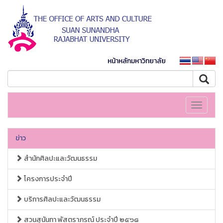
หน้าหลักมหาวิทยาลัย
Toggle
navigati
ข่าว
สำนักศิลปะและวัฒนธรรม
โครงการประจำปี
บริการศิลปะและวัฒนธรรม
สวนสุนันทา พัสตราภรณ์ ประจำปี ๒๕๖๘