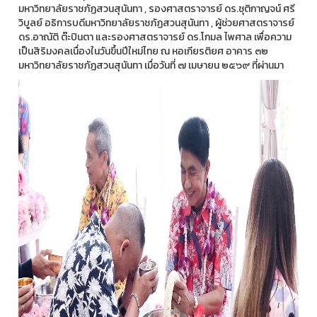
มหาวิทยาลัยราชภัฏสวนสุนันทา , รองศาสตราจารย์ ดร.ชุติกาญจน์ ศรี
วิบูลย์ อธิการบดีมหาวิทยาลัยราชภัฏสวนสุนันทา , ผู้ช่วยศาสตราจารย์
ดร.อาณัติ ต๊ะปินตา และรองศาสตราจารย์ ดร.โกมล ไพศาล เพื่อความ
เป็นสิริมงคลเนื่องในวันขึ้นปีใหม่ไทย ณ หอเกียรติยศ อาคาร ๓๒
มหาวิทยาลัยราชภัฏสวนสุนันทา เมื่อวันที่ ๗ เมษายน ๒๕๖๙ ที่ผ่านมา