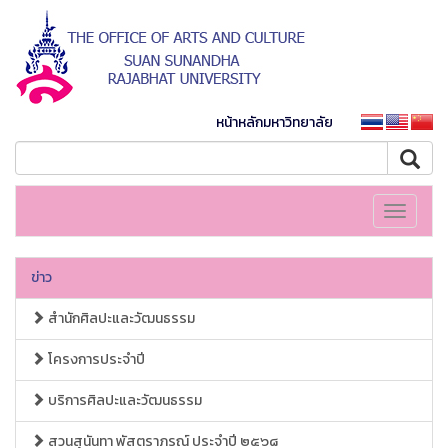
หน้าหลักมหาวิทยาลัย
Toggle
navigati
ข่าว
สำนักศิลปะและวัฒนธรรม
โครงการประจำปี
บริการศิลปะและวัฒนธรรม
สวนสุนันทา พัสตราภรณ์ ประจำปี ๒๕๖๘