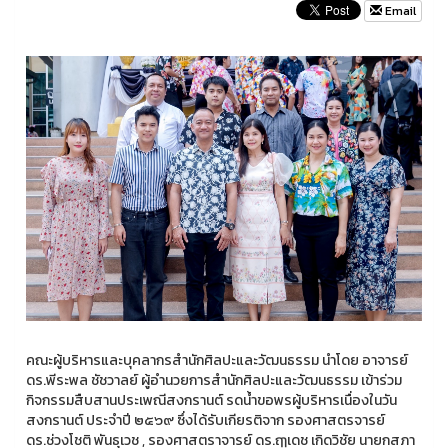
Email
คณะผู้บริหารและบุคลากรสำนักศิลปะและวัฒนธรรม นำโดย อาจารย์
ดร.พีระพล ชัชวาลย์ ผู้อำนวยการสำนักศิลปะและวัฒนธรรม เข้าร่วม
กิจกรรมสืบสานประเพณีสงกรานต์ รดน้ำขอพรผู้บริหารเนื่องในวัน
สงกรานต์ ประจำปี ๒๕๖๙ ซึ่งได้รับเกียรติจาก รองศาสตรจารย์
ดร.ช่วงโชติ พันธุเวช , รองศาสตราจารย์ ดร.ฤๅเดช เกิดวิชัย นายกสภา